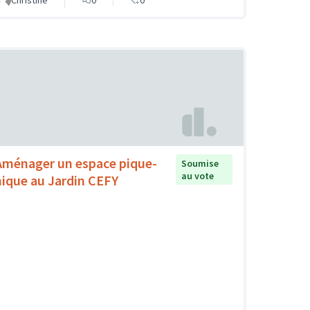
Christine
0
0
Aménager un espace pique-
Soumise
au vote
nique au Jardin CEFY