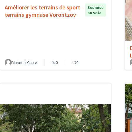
Améliorer les terrains de sport -
Soumise
au vote
terrains gymnase Vorontzov
Marinelli Claire
0
0