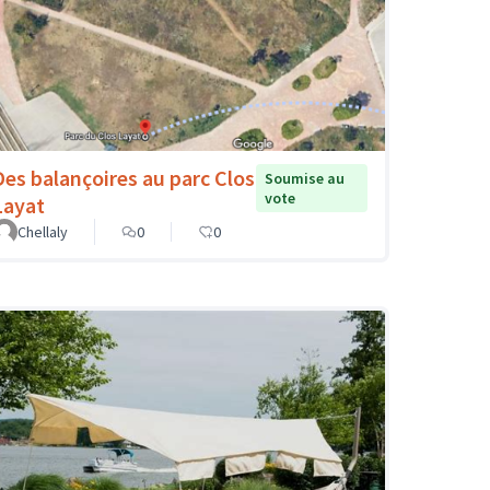
Des balançoires au parc Clos
Soumise au
vote
Layat
Chellaly
0
0