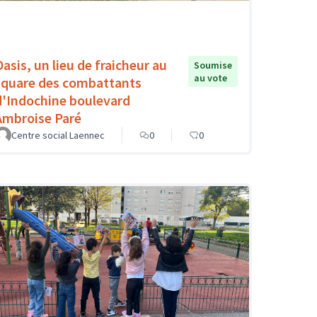
Oasis, un lieu de fraicheur au
Soumise
au vote
square des combattants
d'Indochine boulevard
Ambroise Paré
Centre social Laennec
0
0