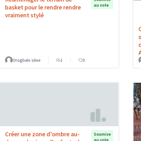
au vote
basket pour le rendre rendre
vraiment stylé
Orogbalo siloe
1
0
Créer une zone d'ombre au-
Soumise
au vote