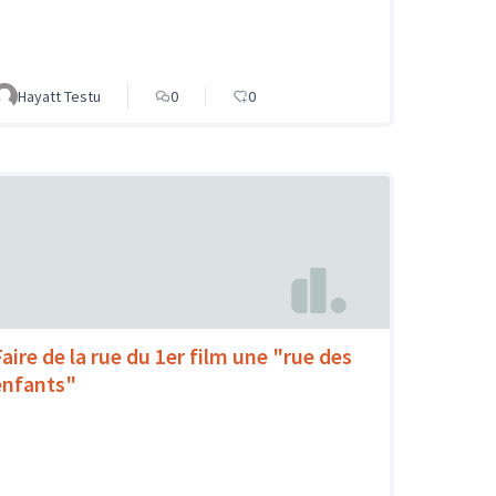
Hayatt Testu
0
0
Faire de la rue du 1er film une "rue des
enfants"