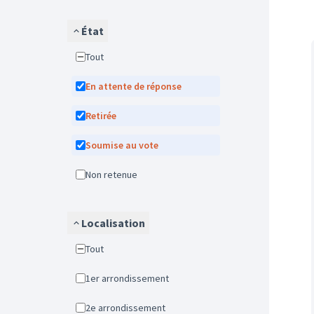
État
Tout
En attente de réponse
Retirée
Soumise au vote
Non retenue
Localisation
Tout
1er arrondissement
2e arrondissement