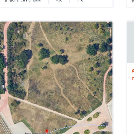
Chance Pumbulu
0
0