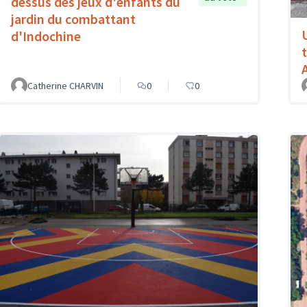
dessus des jeux d'enfants du
jardin du combattant
d'Indochine
Catherine CHARVIN
0
0