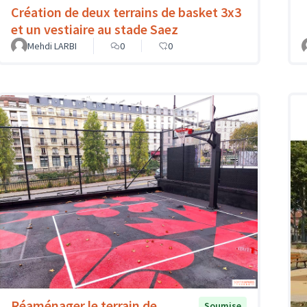
Création de deux terrains de basket 3x3
et un vestiaire au stade Saez
Mehdi LARBI
0
0
Réaménager le terrain de
Soumise