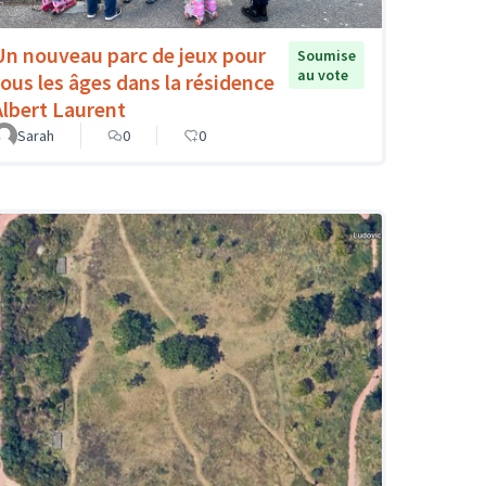
Un nouveau parc de jeux pour
Soumise
au vote
tous les âges dans la résidence
Albert Laurent
Sarah
0
0