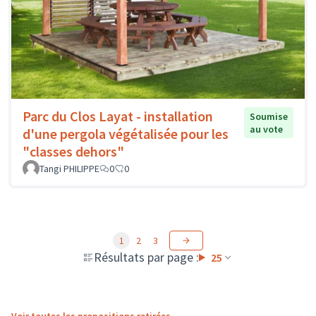
Parc du Clos Layat - installation
Soumise
au vote
d'une pergola végétalisée pour les
"classes dehors"
Tangi PHILIPPE
0
0
1
2
3
Résultats par page :
25