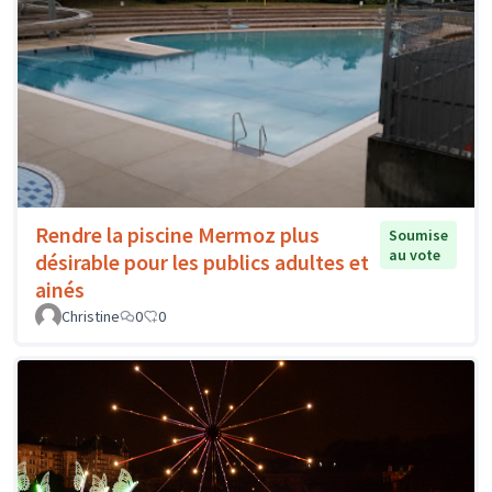
Rendre la piscine Mermoz plus
Soumise
au vote
désirable pour les publics adultes et
ainés
Christine
0
0