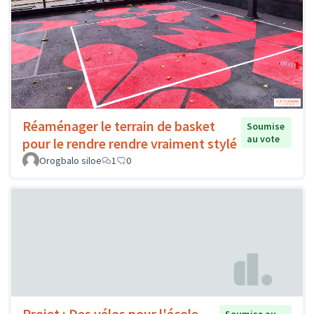
Réaménager le terrain de basket
Soumise
au vote
pour le rendre rendre vraiment stylé
Orogbalo siloe
1
0
Projet : Des vélos pour l'école
Soumise au