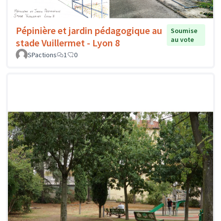
Pépinière et jardin pédagogique au
Soumise
au vote
stade Vuillermet - Lyon 8
SPactions
1
0