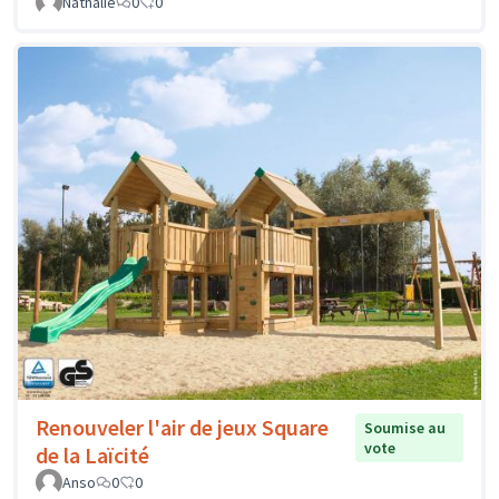
Nathalie
0
0
Renouveler l'air de jeux Square
Soumise au
vote
de la Laïcité
Anso
0
0