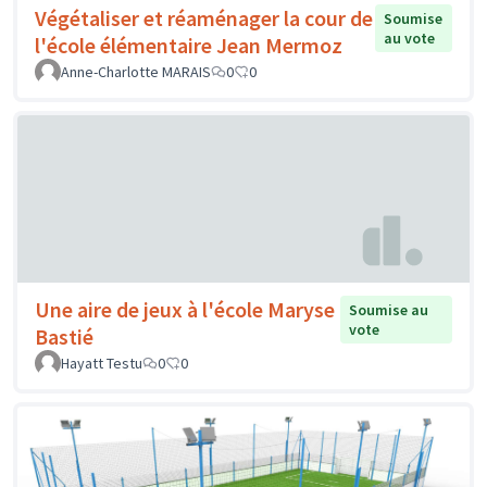
Végétaliser et réaménager la cour de
Soumise
au vote
l'école élémentaire Jean Mermoz
Anne-Charlotte MARAIS
0
0
Une aire de jeux à l'école Maryse
Soumise au
vote
Bastié
Hayatt Testu
0
0