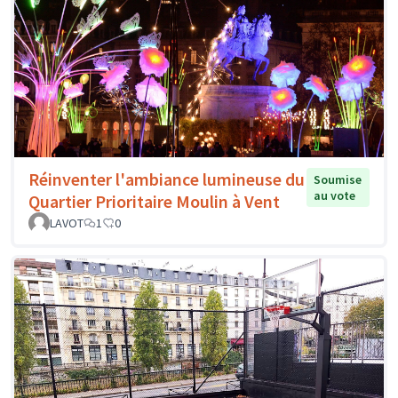
Réinventer l'ambiance lumineuse du
Soumise
au vote
Quartier Prioritaire Moulin à Vent
LAVOT
1
0