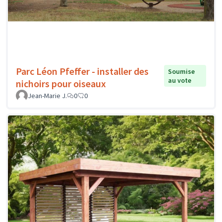
Parc Léon Pfeffer - installer des
Soumise
au vote
nichoirs pour oiseaux
Jean-Marie J.
0
0