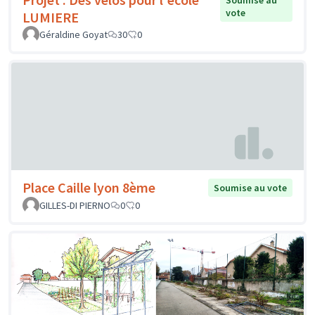
vote
LUMIERE
Géraldine Goyat
30
0
Place Caille lyon 8ème
Soumise au vote
GILLES-DI PIERNO
0
0