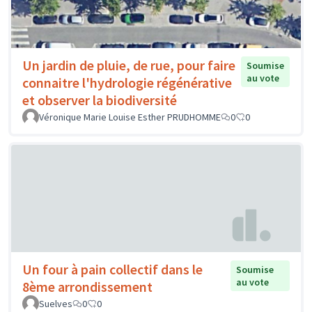
Un jardin de pluie, de rue, pour faire
Soumise
au vote
connaitre l'hydrologie régénérative
et observer la biodiversité
Véronique Marie Louise Esther PRUDHOMME
0
0
Un four à pain collectif dans le
Soumise
au vote
8ème arrondissement
Suelves
0
0