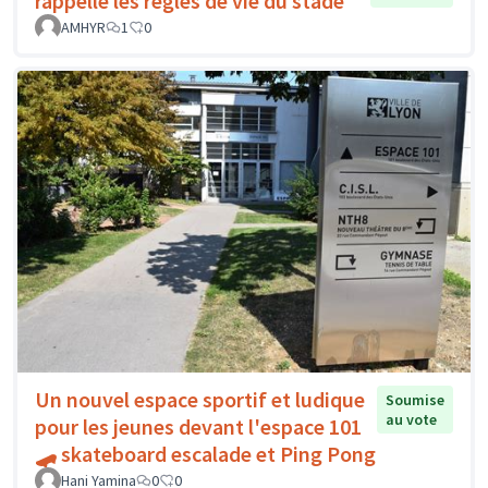
rappelle les règles de vie du stade
AMHYR
1
0
Un nouvel espace sportif et ludique
Soumise
au vote
pour les jeunes devant l'espace 101
🛹 skateboard escalade et Ping Pong
Hani Yamina
0
0