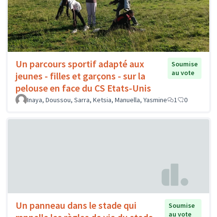
Un parcours sportif adapté aux
Soumise
au vote
jeunes - filles et garçons - sur la
pelouse en face du CS Etats-Unis
Inaya, Doussou, Sarra, Ketsia, Manuella, Yasmine
1
0
Un panneau dans le stade qui
Soumise
au vote