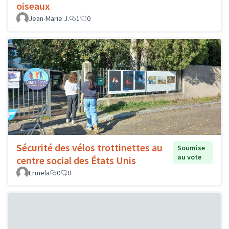
oiseaux
Jean-Marie J.
1
0
Sécurité des vélos trottinettes au
Soumise
au vote
centre social des États Unis
Ermela
0
0