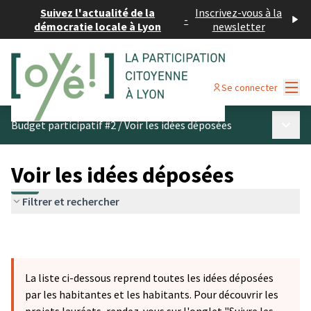
Suivez l'actualité de la
Inscrivez-vous à la
-
démocratie locale à Lyon
newsletter
Menu
Se connecter
Menu p
Budget participatif #2
/
Voir les idées déposées
Voir les idées déposées
Filtrer et rechercher
La liste ci-dessous reprend toutes les idées déposées
par les habitantes et les habitants. Pour découvrir les