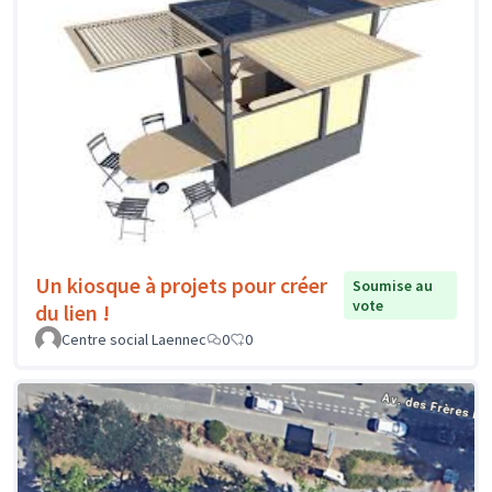
Un kiosque à projets pour créer
Soumise au
vote
du lien !
Centre social Laennec
0
0