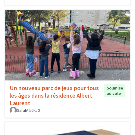
Un nouveau parc de jeux pour tous
Soumise
au vote
les âges dans la résidence Albert
Laurent
Sarah
0
0