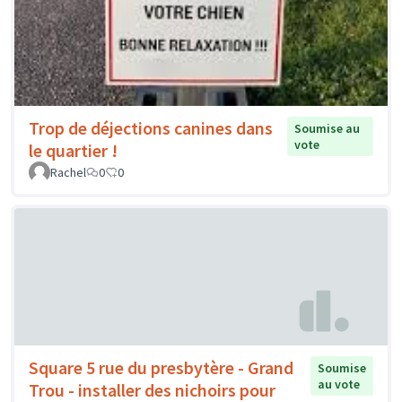
Trop de déjections canines dans
Soumise au
vote
le quartier !
Rachel
0
0
Square 5 rue du presbytère - Grand
Soumise
au vote
Trou - installer des nichoirs pour