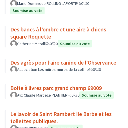
Rambert Ile Barbe
Marie-Dominique ROLLING LAPORTE
0
0
Soumise au vote
Des bancs à l’ombre et une aire à chiens
square Roquette
Catherine Meralli
0
0
Soumise au vote
Des agrès pour l’aire canine de l’Observance
Association Les mûres-mures de la colline
0
0
Boite à livres parc grand champ 69009
Alix Claude Marcelle PLANTIER
0
0
Soumise au vote
Le lavoir de Saint Rambert Ile Barbe et les
toilettes publiques.