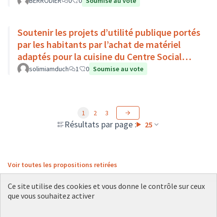
BERRODIER
0
0
Soumise au vote
Soutenir les projets d’utilité publique portés
par les habitants par l’achat de matériel
adaptés pour la cuisine du Centre Social
Sauvegarde Duchère.
solimiamduch
1
0
Soumise au vote
1
2
3
Résultats par page :
25
Voir toutes les propositions retirées
Ce site utilise des cookies et vous donne le contrôle sur ceux
que vous souhaitez activer
Conditions d'utilisation
Paramètres des cookies