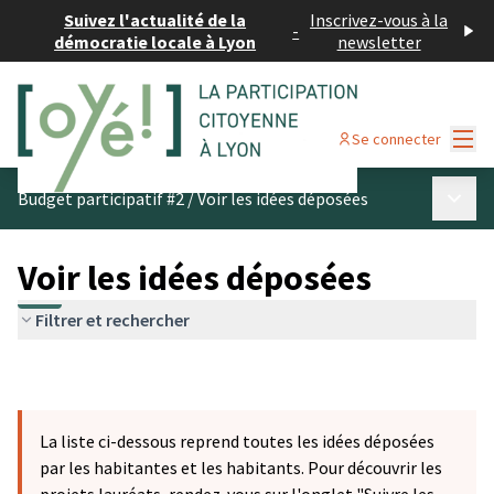
Suivez l'actualité de la
Inscrivez-vous à la
-
démocratie locale à Lyon
newsletter
Menu
Se connecter
Menu p
Budget participatif #2
/
Voir les idées déposées
Voir les idées déposées
Filtrer et rechercher
La liste ci-dessous reprend toutes les idées déposées
par les habitantes et les habitants. Pour découvrir les