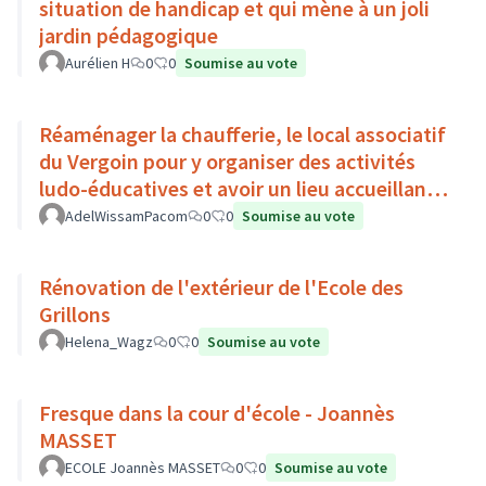
situation de handicap et qui mène à un joli
jardin pédagogique
Aurélien H
0
0
Soumise au vote
Réaménager la chaufferie, le local associatif
du Vergoin pour y organiser des activités
ludo-éducatives et avoir un lieu accueillant,
modèle pour les
AdelWissamPacom
0
0
Soumise au vote
Rénovation de l'extérieur de l'Ecole des
Grillons
Helena_Wagz
0
0
Soumise au vote
Fresque dans la cour d'école - Joannès
MASSET
ECOLE Joannès MASSET
0
0
Soumise au vote