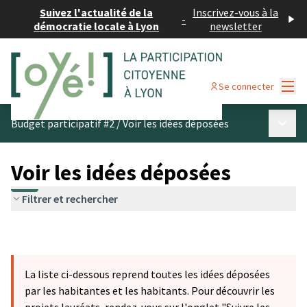
Suivez l'actualité de la
Inscrivez-vous à la
-
démocratie locale à Lyon
newsletter
Menu
Se connecter
Menu p
Budget participatif #2
/
Voir les idées déposées
Voir les idées déposées
Filtrer et rechercher
La liste ci-dessous reprend toutes les idées déposées
par les habitantes et les habitants. Pour découvrir les