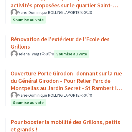
activités proposées sur le quartier Saint-
Rambert Ile Barbe
Marie-Dominique ROLLING LAPORTE
0
0
Soumise au vote
Rénovation de l'extérieur de l'Ecole des
Grillons
Helena_Wagz
0
0
Soumise au vote
Ouverture Porte Girodon- donnant sur la rue
du Général Girodon - Pour Relier Parc de
Montpellas au Jardin Secret - St Rambert Ile
Barbe - Lyon 9
Marie-Dominique ROLLING LAPORTE
0
0
Soumise au vote
Pour booster la mobilité des Grillons, petits
et grands !