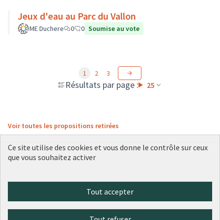
Jeux d'eau au Parc du Vallon
ME Duchere
0
0
Soumise au vote
1
2
3
Résultats par page :
25
Voir toutes les propositions retirées
Ce site utilise des cookies et vous donne le contrôle sur ceux
que vous souhaitez activer
Conditions d'utilisation
Paramètres des cookies
Plateforme de participation citoyenne de la Ville de Lyon sur X
Plateforme de participation citoyenne de la Ville de Lyon sur Face
Plateforme de participation citoyenne de la Ville de Lyon sur 
Plateforme de participation citoyenne de la Ville de Lyo
Plateforme de participation citoyenne de la Ville d
Tout accepter
(Lien externe)
(Lien externe)
(Lien externe)
(Lien externe)
(Lien externe)
Tout refuser