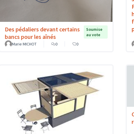
Des pédaliers devant certains
Soumise
au vote
bancs pour les aînés
Marie MICHOT
0
0
C