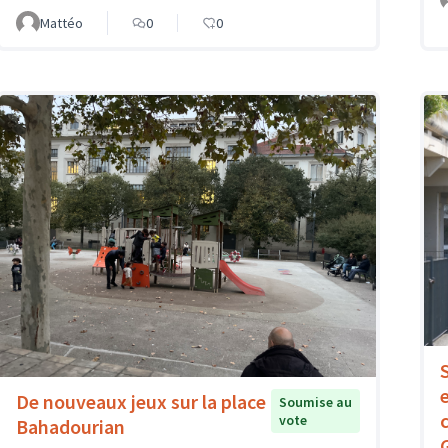
Mattéo
0
0
De nouveaux jeux sur la place
Soumise au
vote
Bahadourian