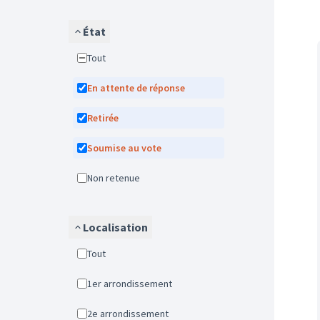
État
Tout
En attente de réponse
Retirée
Soumise au vote
Non retenue
Localisation
Tout
1er arrondissement
2e arrondissement