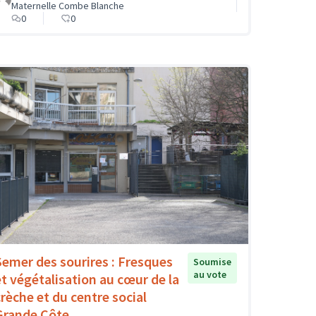
Maternelle Combe Blanche
0
0
Semer des sourires : Fresques
Soumise
au vote
et végétalisation au cœur de la
crèche et du centre social
Grande Côte