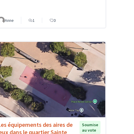
Anne
1
0
Les équipements des aires de
Soumise
au vote
jeux dans le quartier Sainte