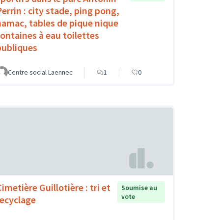
Perrin : city stade, ping pong,
hamac, tables de pique nique
fontaines à eau toilettes
publiques
Centre social Laennec
1
0
imetière Guillotière : tri et
Soumise au
vote
recyclage