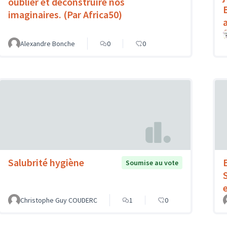
oublier et déconstruire nos
imaginaires. (Par Africa50)
Alexandre Bonche
0
0
Salubrité hygiène
Soumise au vote
Christophe Guy COUDERC
1
0