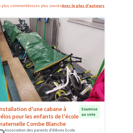
s plus commentées
Les plus suivies
Avec le plus d'auteurs
Installation d'une cabane à
Soumise
au vote
vélos pour les enfants de l'école
maternelle Combe Blanche
Association des parents d'élèves Ecole