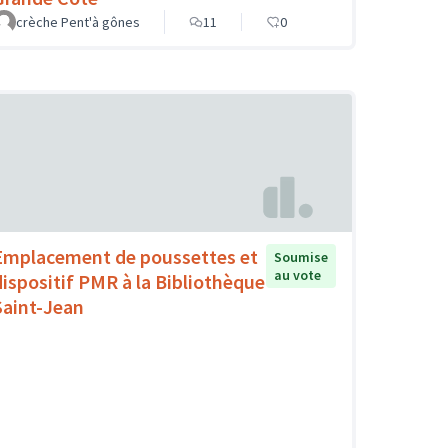
crèche Pent'à gônes
11
0
Emplacement de poussettes et
Soumise
au vote
dispositif PMR à la Bibliothèque
Saint-Jean