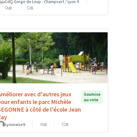
CdQ Gorge de Loup - Champvert / Lyon 9
0
0
Améliorer avec d'autres jeux
Soumise
au vote
pour enfants le parc Michèle
SEGONNE à côté de l'école Jean
Zay
Lyonnaise9
0
0