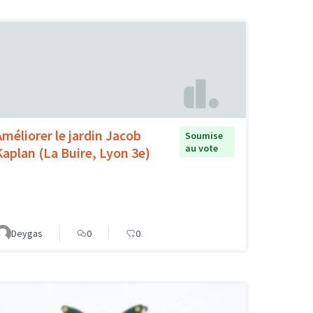
Améliorer le jardin Jacob
Soumise
au vote
Kaplan (La Buire, Lyon 3e)
Deygas
0
0