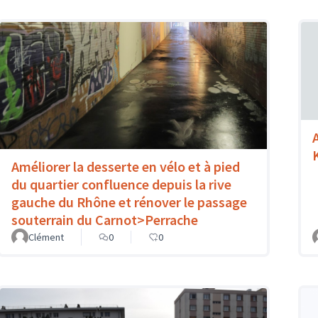
Améliorer la desserte en vélo et à pied
du quartier confluence depuis la rive
gauche du Rhône et rénover le passage
souterrain du Carnot>Perrache
Clément
0
0