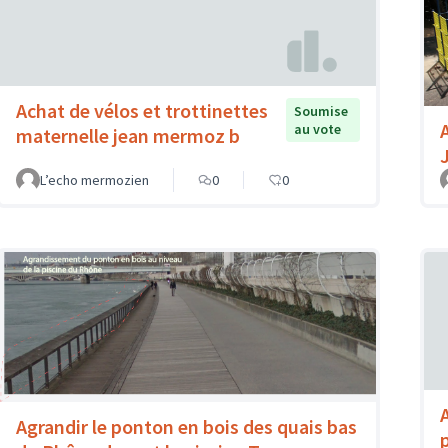
Achat de vélos et trottinettes
Soumise
au vote
maternelle jean mermoz b
L’echo mermozien
0
0
Agrandir le ponton en bois des quais bas