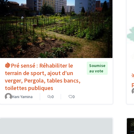
🍇Pré sensé : Réhabiliter le
Soumise
au vote
terrain de sport, ajout d’un
verger, Pergola, tables bancs,
toilettes publiques
Hani Yamina
0
0