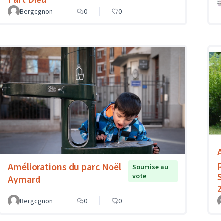
Bergognon
0
0
Améliorations du parc Noël
Soumise au
vote
Aymard
Bergognon
0
0