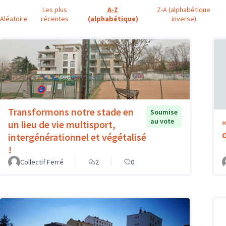
Les plus
A-Z
Z-A (alphabétique
Aléatoire
récentes
(alphabétique)
inverse)
Transformons notre stade en
Soumise
au vote
un lieu de vie multisport,
intergénérationnel et végétalisé
!
Collectif Ferré
2
0