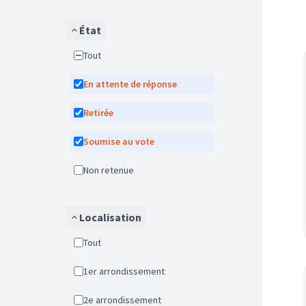
État
Tout
En attente de réponse
Retirée
Soumise au vote
Non retenue
Localisation
Tout
1er arrondissement
2e arrondissement