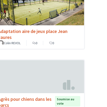
Adaptation aire de jeux place Jean
Jaures
Colin REVOL
0
0
Agrès pour chiens dans les
Soumise au
vote
parcs