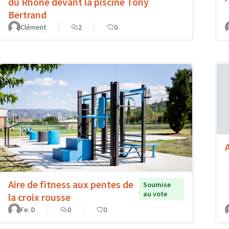
du Rhône devant la piscine Tony
Bertrand
Clément
2
0
Aire de fitness aux pentes de
Soumise
au vote
la croix rousse
Fe. D
0
0