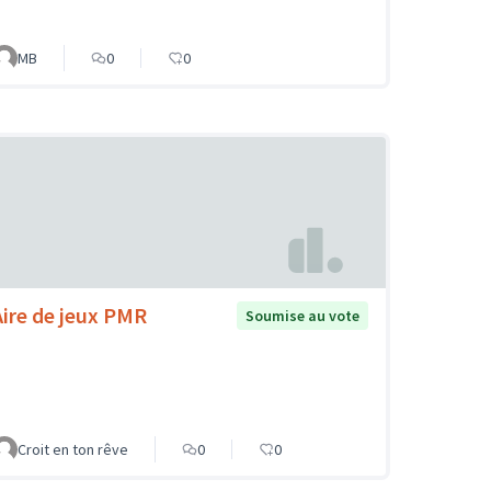
MB
0
0
Aire de jeux PMR
Soumise au vote
Croit en ton rêve
0
0