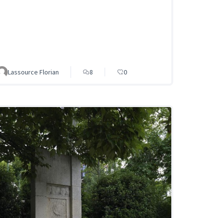
Lassource Florian
8
0