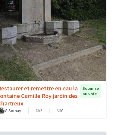
Restaurer et remettre en eau la
Soumise
au vote
fontaine Camille Roy jardin des
Chartreux
G Sornay
2
0