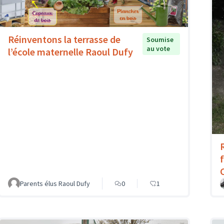
Réinventons la terrasse de
Soumise
au vote
l’école maternelle Raoul Dufy
Parents élus Raoul Dufy
0
1