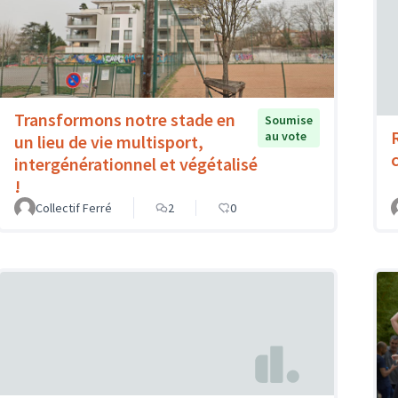
Transformons notre stade en
Soumise
au vote
un lieu de vie multisport,
intergénérationnel et végétalisé
!
Collectif Ferré
2
0