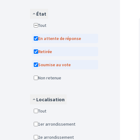
État
Tout
En attente de réponse
Retirée
Soumise au vote
Non retenue
Localisation
Tout
1er arrondissement
2e arrondissement