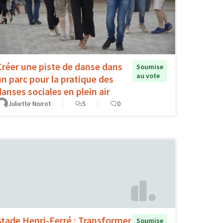
Créer une piste de danse dans
Soumise
au vote
un parc pour la pratique des
danses sociales en plein air
Juliette Noirot
5
0
Stade Henri-Ferré : Transformer
Soumise