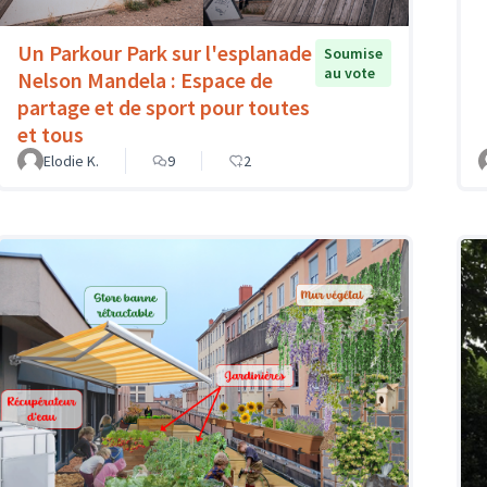
Un Parkour Park sur l'esplanade
Soumise
au vote
Nelson Mandela : Espace de
partage et de sport pour toutes
et tous
Elodie K.
9
2