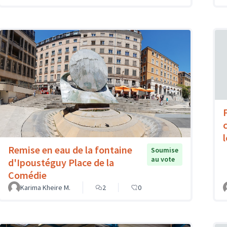
c
Remise en eau de la fontaine
Soumise
au vote
d'Ipoustéguy Place de la
Comédie
Karima Kheire M.
2
0