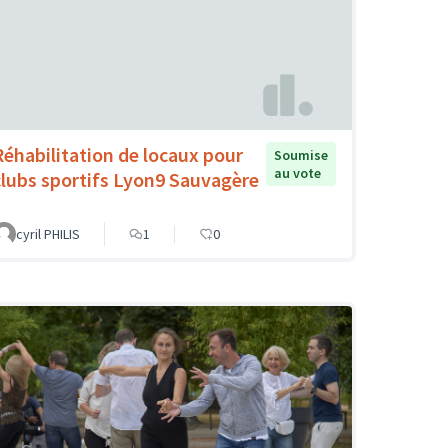
Réhabilitation de locaux pour
Soumise
au vote
clubs sportifs Lyon9 Sauvagère
cyril PHILIS
1
0