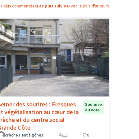
es plus commentées
Les plus suivies
Avec le plus d'auteurs
Semer des sourires : Fresques
Soumise
au vote
et végétalisation au cœur de la
crèche et du centre social
Grande Côte
crèche Pent'à gônes
11
0