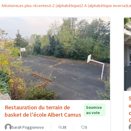
Aléatoire
Les plus récentes
A-Z (alphabétique)
Z-A (alphabétique inverse)
L
Restauration du terrain de
Soumise
au vote
basket de l'école Albert Camus
Sarah Poggionovo
38
0