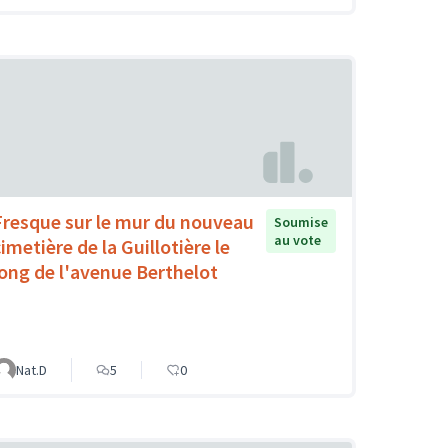
Fresque sur le mur du nouveau
Soumise
au vote
imetière de la Guillotière le
long de l'avenue Berthelot
Nat.D
5
0