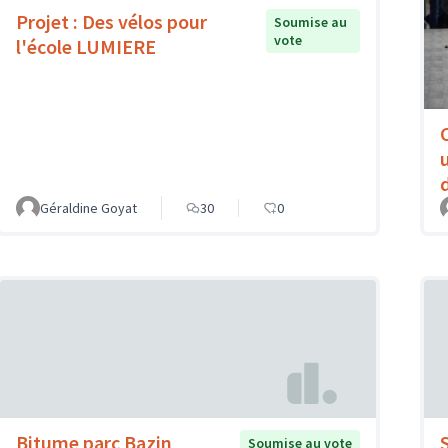
Projet : Des vélos pour
Soumise au
vote
l'école LUMIERE
Géraldine Goyat
30
0
Bitume parc Bazin
Soumise au vote