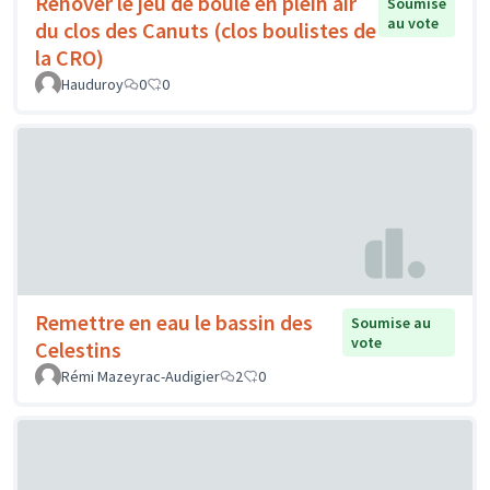
Rénover le jeu de boule en plein air
Soumise
au vote
du clos des Canuts (clos boulistes de
la CRO)
Hauduroy
0
0
Remettre en eau le bassin des
Soumise au
vote
Celestins
Rémi Mazeyrac-Audigier
2
0