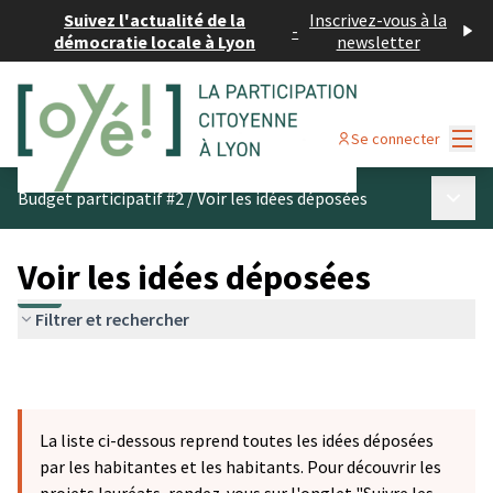
Suivez l'actualité de la
Inscrivez-vous à la
-
démocratie locale à Lyon
newsletter
Menu
Se connecter
Menu p
Budget participatif #2
/
Voir les idées déposées
Voir les idées déposées
Filtrer et rechercher
La liste ci-dessous reprend toutes les idées déposées
par les habitantes et les habitants. Pour découvrir les