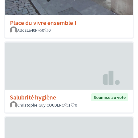
Place du vivre ensemble !
AdosLa40N
0
0
Salubrité hygiène
Soumise au vote
Christophe Guy COUDERC
1
0