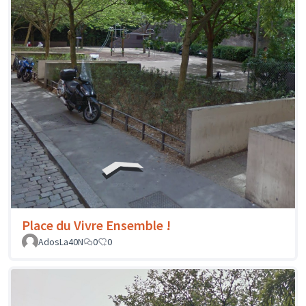
Place du Vivre Ensemble !
AdosLa40N
0
0