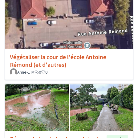
Végétaliser la cour de l'école Antoine
Rémond (et d'autres)
Anne-L. M
0
0