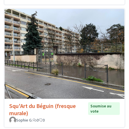
Squ'Art du Béguin (fresque
Soumise au
vote
murale)
Sophie G.
0
0