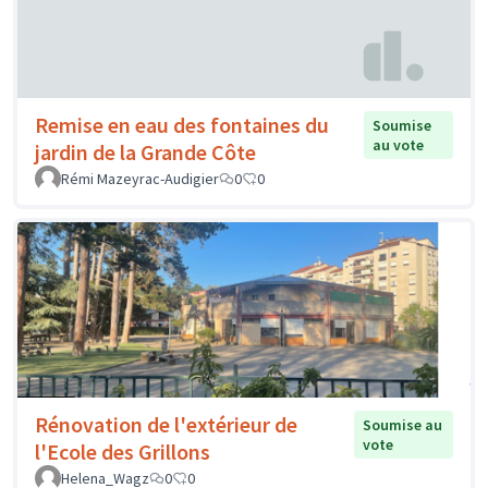
Remise en eau des fontaines du
Soumise
au vote
jardin de la Grande Côte
Rémi Mazeyrac-Audigier
0
0
Rénovation de l'extérieur de
Soumise au
vote
l'Ecole des Grillons
Helena_Wagz
0
0