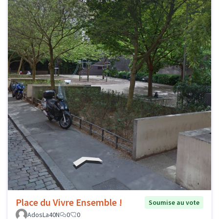
Place du Vivre Ensemble !
Soumise au vote
AdosLa40N
0
0