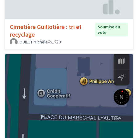
Cimetière Guillotière : tri et
Soumise au
vote
recyclage
FOUILLIT Michèle
1
0