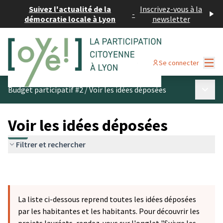
Suivez l'actualité de la
Inscrivez-vous à la
-
démocratie locale à Lyon
newsletter
Menu
Se connecter
Menu p
Budget participatif #2
/
Voir les idées déposées
Voir les idées déposées
Filtrer et rechercher
La liste ci-dessous reprend toutes les idées déposées
par les habitantes et les habitants. Pour découvrir les