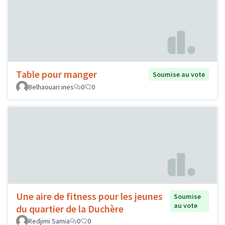
Table pour manger
Soumise au vote
Belhaouari ines
0
0
Une aire de fitness pour les jeunes
Soumise
au vote
du quartier de la Duchère
Redjimi Samia
0
0