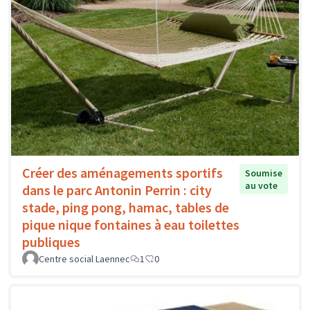
Créer des aménagements sportifs
Soumise
au vote
dans le parc Antonin Perrin : city
stade, ping pong, hamac, tables de
pique nique fontaines à eau toilettes
publiques
Centre social Laennec
1
0