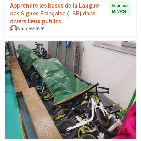
Apprendre les bases de la Langue
Soumise
au vote
des Signes Française (LSF) dans
divers lieux publics
Mattéo
0
0