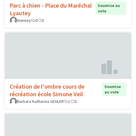
Parc à chien - Place du Maréchal
Soumise au
vote
Lyautey
Vianney
0
0
Création de l'ombre cours de
Soumise
au vote
récréation école Simone Veil
Barbara Katharina GEHLER
1
0