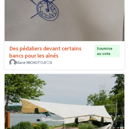
Des pédaliers devant certains
Soumise
au vote
bancs pour les aînés
Marie MICHOT
0
0