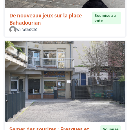
De nouveaux jeux sur la place
Soumise au
vote
Bahadourian
Wafa
0
0
Semer des sourires : Fresques et
Soumise