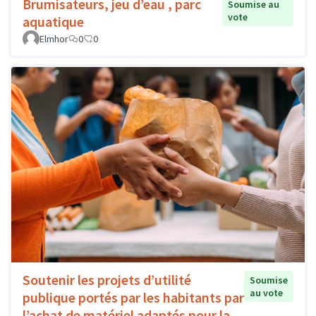
Brumisateurs, jeu d’eau , parc
Soumise au
vote
aquatique
Elmhor
0
0
Soutenir les projets d’utilité
Soumise
au vote
publique portés par les habitants par
l’achat de matériel adaptés pour la