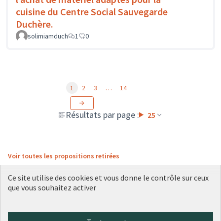
cuisine du Centre Social Sauvegarde
Duchère.
solimiamduch
1
0
1
2
3
…
14
Résultats par page :
25
Voir toutes les propositions retirées
Ce site utilise des cookies et vous donne le contrôle sur ceux
que vous souhaitez activer
Conditions d'utilisation
Paramètres des cookies
Plateforme de participation citoyenne de la Ville de Lyon sur X
Plateforme de participation citoyenne de la Ville de Lyon sur Face
Plateforme de participation citoyenne de la Ville de Lyon sur 
Plateforme de participation citoyenne de la Ville de Lyo
Plateforme de participation citoyenne de la Ville d