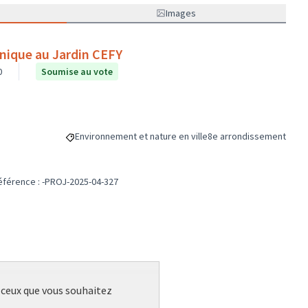
Images
nique au Jardin CEFY
0
Soumise au vote
Environnement et nature en ville
8e arrondissement
Filtrer les résultats de la catégorie : Environnement et na
Filtrer les résultats pou
éférence : -PROJ-2025-04-327
r ceux que vous souhaitez