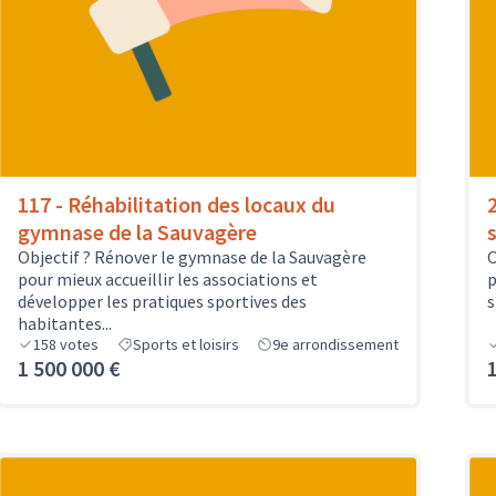
117 - Réhabilitation des locaux du
gymnase de la Sauvagère
Objectif ? Rénover le gymnase de la Sauvagère
O
pour mieux accueillir les associations et
p
développer les pratiques sportives des
s
habitantes...
158
votes
Sports et loisirs
9e arrondissement
1 500 000 €