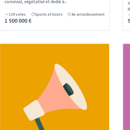
convivial, végétalisé et dedié à...
r
d
139
votes
Sports et loisirs
4e arrondissement
1 500 000 €