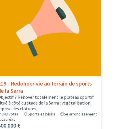
219 - Redonner vie au terrain de sports
e la Sarra
bjectif ? Rénover totalement le plateau sportif
itué à côté du stade de la Sarra : végétalisation,
eprise des clôtures,...
348
votes
Sports et loisirs
5e arrondissement
Lauréat
600 000 €