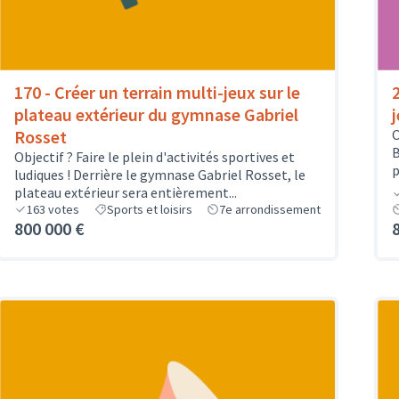
170 - Créer un terrain multi-jeux sur le
plateau extérieur du gymnase Gabriel
Rosset
O
B
Objectif ? Faire le plein d'activités sportives et
p
ludiques ! Derrière le gymnase Gabriel Rosset, le
plateau extérieur sera entièrement...
163
votes
Sports et loisirs
7e arrondissement
800 000 €