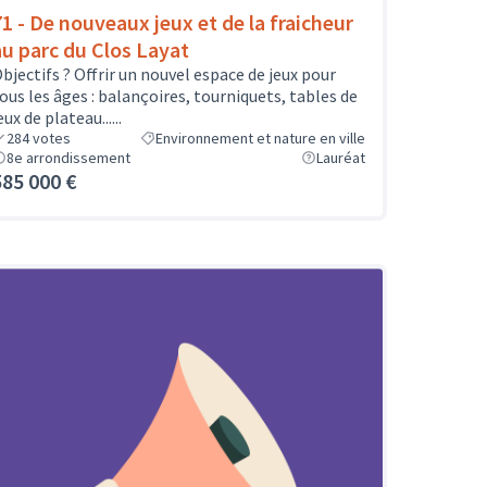
71 - De nouveaux jeux et de la fraicheur
au parc du Clos Layat
bjectifs ? Offrir un nouvel espace de jeux pour
ous les âges : balançoires, tourniquets, tables de
eux de plateau......
284
votes
Environnement et nature en ville
8e arrondissement
Lauréat
585 000 €