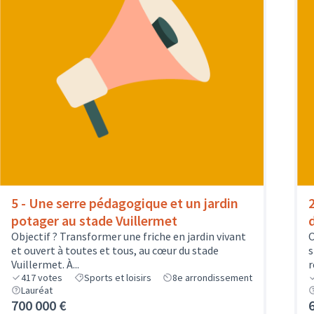
5 - Une serre pédagogique et un jardin
potager au stade Vuillermet
d
Objectif ? Transformer une friche en jardin vivant
O
et ouvert à toutes et tous, au cœur du stade
s
Vuillermet. À...
r
417
votes
Sports et loisirs
8e arrondissement
Lauréat
700 000 €