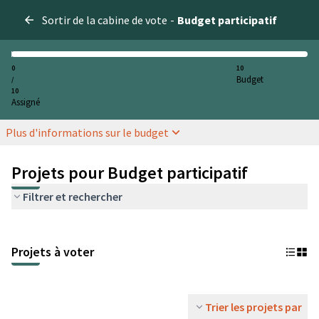
Sortir de la cabine de vote
-
Budget participatif
0
10
Budget
/
10
Assigné
Plus d'informations sur le budget
Projets pour Budget participatif
Filtrer et rechercher
Projets à voter
Trier les projets par