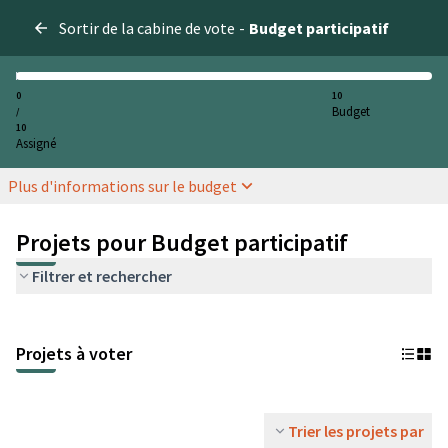
Sortir de la cabine de vote
-
Budget participatif
0
10
Budget
/
10
Assigné
Plus d'informations sur le budget
Projets pour Budget participatif
Filtrer et rechercher
Projets à voter
Trier les projets par