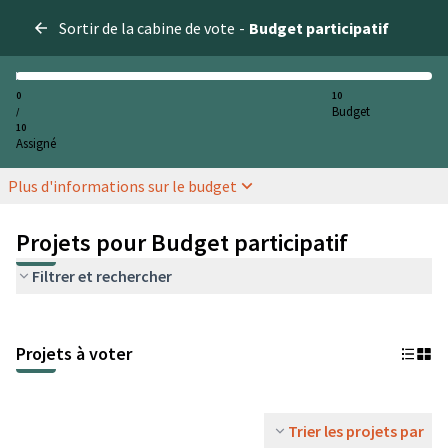
Sortir de la cabine de vote
-
Budget participatif
0
10
Budget
/
10
Assigné
Plus d'informations sur le budget
Projets pour Budget participatif
Filtrer et rechercher
Projets à voter
Trier les projets par