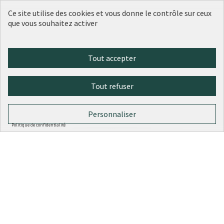
324
votes
Santé et solidarité
9e arrondissement
Lauréat
Ce site utilise des cookies et vous donne le contrôle sur ceux
30 000 €
que vous souhaitez activer
Tout accepter
1
2
Tout refuser
Résultats par page :
25
Personnaliser
Politique de confidentialité