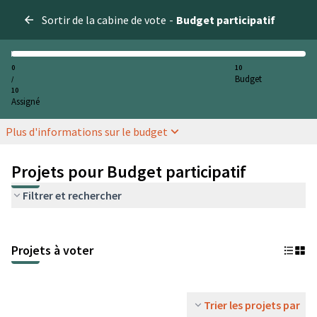
Sortir de la cabine de vote
-
Budget participatif
0
10
Budget
/
10
Assigné
Plus d'informations sur le budget
Projets pour Budget participatif
Filtrer et rechercher
Projets à voter
Trier les projets par