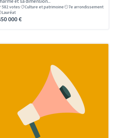
harme et sa dimension...
582
votes
Culture et patrimoine
7e arrondissement
Lauréat
350 000 €