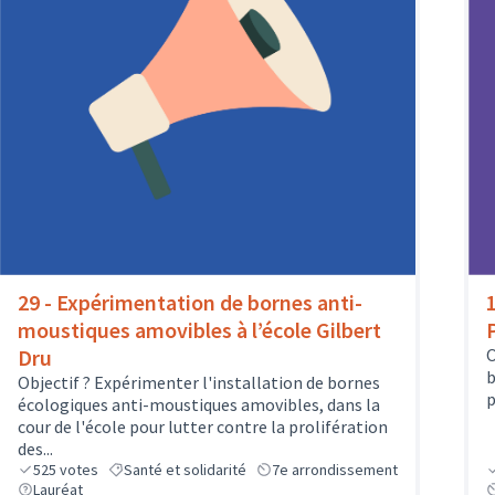
29 - Expérimentation de bornes anti-
moustiques amovibles à l’école Gilbert
Dru
O
b
Objectif ? Expérimenter l'installation de bornes
p
écologiques anti-moustiques amovibles, dans la
cour de l'école pour lutter contre la prolifération
des...
525
votes
Santé et solidarité
7e arrondissement
Lauréat