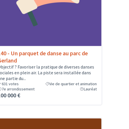
140 - Un parquet de danse au parc de
Gerland
bjectif ? Favoriser la pratique de diverses danses
ociales en plein air. La piste sera installée dans
ne partie du...
631
votes
Vie de quartier et animation
7e arrondissement
Lauréat
100 000 €