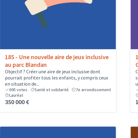
185 - Une nouvelle aire de jeux inclusive
au parc Blandan
Objectif ? Créer une aire de jeux inclusive dont
O
pourrait profiter tous les enfants, y compris ceux
s
en situation de...
u
695
votes
Santé et solidarité
7e arrondissement
Lauréat
350 000 €