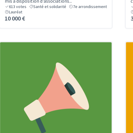
mis à disposition d'associations...
c
613
votes
Santé et solidarité
7e arrondissement
Lauréat
10 000 €