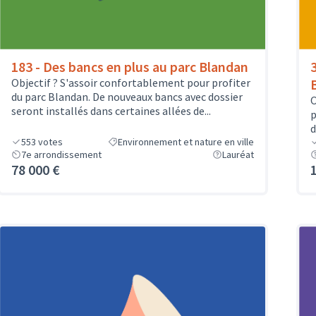
183 - Des bancs en plus au parc Blandan
Objectif ? S'assoir confortablement pour profiter
du parc Blandan. De nouveaux bancs avec dossier
O
seront installés dans certaines allées de...
p
d
553
votes
Environnement et nature en ville
7e arrondissement
Lauréat
78 000 €