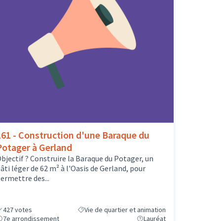
161 - Construction d'une Baraque du
Potager à Gerland
bjectif ? Construire la Baraque du Potager, un
âti léger de 62 m² à l'Oasis de Gerland, pour
ermettre des...
427
votes
Vie de quartier et animation
7e arrondissement
Lauréat