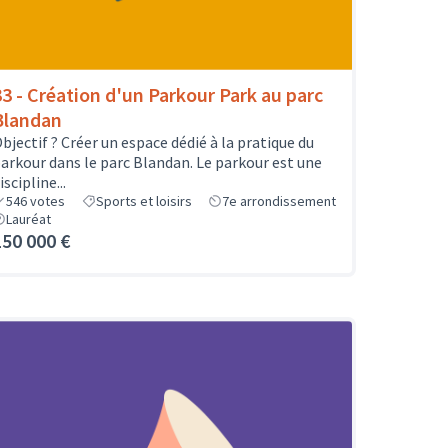
33 - Création d'un Parkour Park au parc
Blandan
bjectif ? Créer un espace dédié à la pratique du
arkour dans le parc Blandan. Le parkour est une
iscipline...
546
votes
Sports et loisirs
7e arrondissement
Lauréat
150 000 €