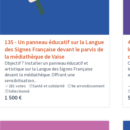
135 - Un panneau éducatif sur la Langue
des Signes Française devant le parvis de
la médiathèque de Vaise
Objectif ? Installer un panneau éducatif et
O
artistique sur la Langue des Signes Française
l
devant la médiathèque. Offrant une
a
sensibilisation...
281
votes
Santé et solidarité
9e arrondissement
Sélectionné
1 500 €