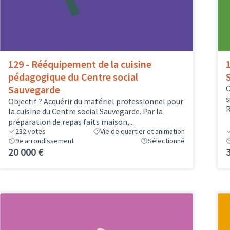
129 - Rééquipement de la cuisine
pédagogique du Centre social
Sauvegarde
O
s
Objectif ? Acquérir du matériel professionnel pour
la cuisine du Centre social Sauvegarde. Par la
préparation de repas faits maison,...
232
votes
Vie de quartier et animation
9e arrondissement
Sélectionné
20 000 €