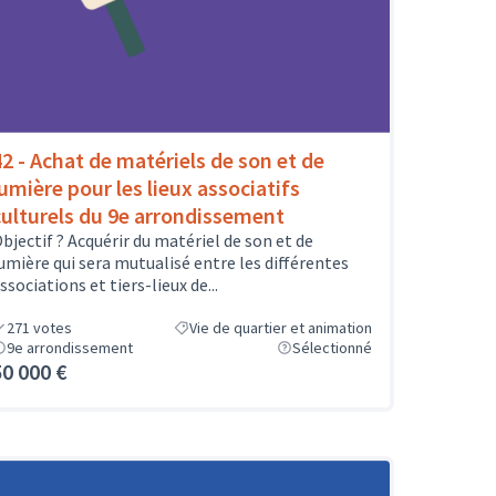
42 - Achat de matériels de son et de
lumière pour les lieux associatifs
culturels du 9e arrondissement
bjectif ? Acquérir du matériel de son et de
umière qui sera mutualisé entre les différentes
ssociations et tiers-lieux de...
271
votes
Vie de quartier et animation
9e arrondissement
Sélectionné
50 000 €