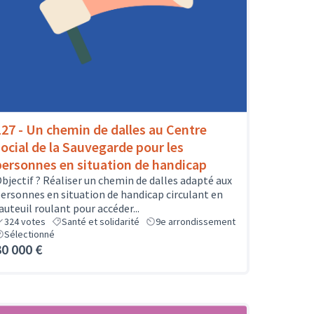
127 - Un chemin de dalles au Centre
social de la Sauvegarde pour les
personnes en situation de handicap
bjectif ? Réaliser un chemin de dalles adapté aux
ersonnes en situation de handicap circulant en
auteuil roulant pour accéder...
324
votes
Santé et solidarité
9e arrondissement
Sélectionné
30 000 €