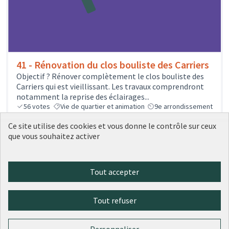
41 - Rénovation du clos bouliste des Carriers
Objectif ? Rénover complètement le clos bouliste des
Carriers qui est vieillissant. Les travaux comprendront
notamment la reprise des éclairages...
56
votes
Vie de quartier et animation
9e arrondissement
500 000 €
Ce site utilise des cookies et vous donne le contrôle sur ceux
que vous souhaitez activer
Tout accepter
1
2
3
…
20
Tout refuser
Résultats par page :
25