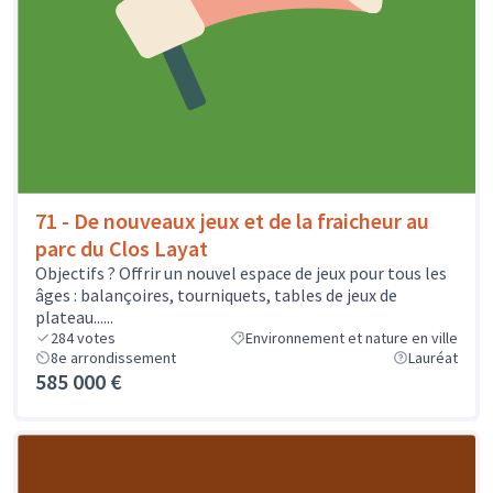
71 - De nouveaux jeux et de la fraicheur au
parc du Clos Layat
Objectifs ? Offrir un nouvel espace de jeux pour tous les
âges : balançoires, tourniquets, tables de jeux de
plateau......
284
votes
Environnement et nature en ville
8e arrondissement
Lauréat
585 000 €