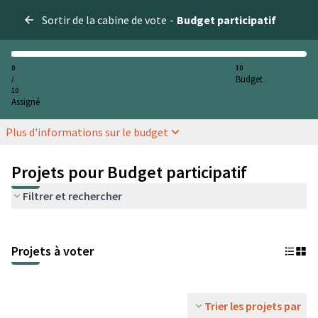
Sortir de la cabine de vote
-
Budget participatif
0
10
Budget
/
10
Assigné
Plus d'informations sur le budget
Projets pour Budget participatif
Filtrer et rechercher
Projets à voter
Trier les projets par