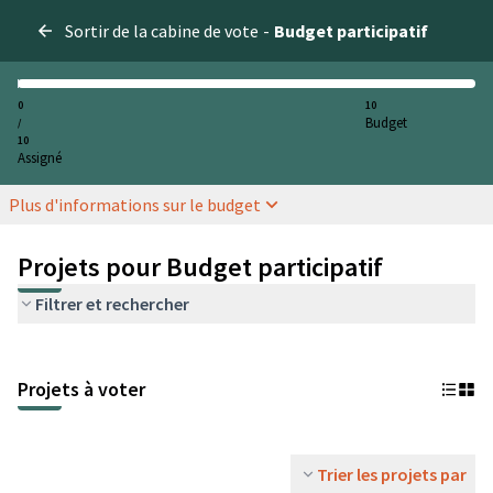
Sortir de la cabine de vote
-
Budget participatif
0
10
Budget
/
10
Assigné
Plus d'informations sur le budget
Projets pour Budget participatif
Filtrer et rechercher
Projets à voter
Trier les projets par