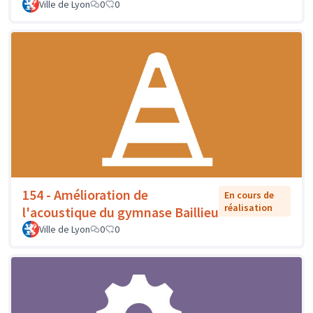
Ville de Lyon
0
0
154 - Amélioration de
En cours de
réalisation
l'acoustique du gymnase Baillieu
Ville de Lyon
0
0