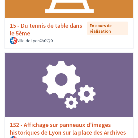
15 - Du tennis de table dans
En cours de
réalisation
le 5ème
Ville de Lyon
0
0
152 - Affichage sur panneaux d'images
historiques de Lyon sur la place des Archives