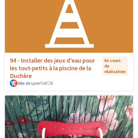
94 - Installer des jeux d'eau pour
En cours
de
les tout-petits à la piscine de la
réalisation
Duchère
Ville de Lyon
0
0