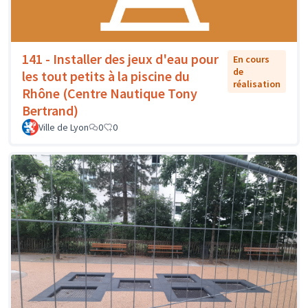
141 - Installer des jeux d'eau pour
En cours
de
les tout petits à la piscine du
réalisation
Rhône (Centre Nautique Tony
Bertrand)
Ville de Lyon
0
0