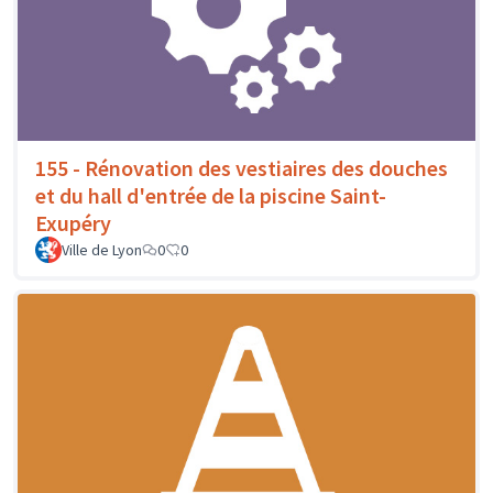
155 - Rénovation des vestiaires des douches
et du hall d'entrée de la piscine Saint-
Exupéry
Ville de Lyon
0
0