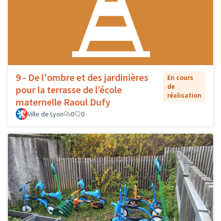
9 - De l'ombre et des jardinières
En cours
de
pour la terrasse de l’école
réalisation
maternelle Raoul Dufy
Ville de Lyon
0
0