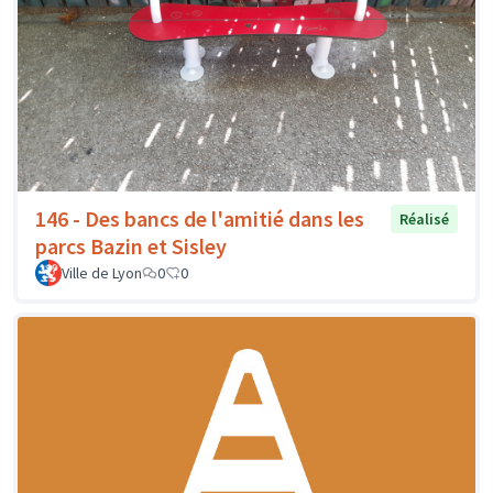
146 - Des bancs de l'amitié dans les
Réalisé
parcs Bazin et Sisley
Ville de Lyon
0
0