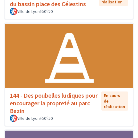
réalisation
du bassin place des Célestins
Ville de Lyon
0
0
144 - Des poubelles ludiques pour
En cours
de
encourager la propreté au parc
réalisation
Bazin
Ville de Lyon
0
0