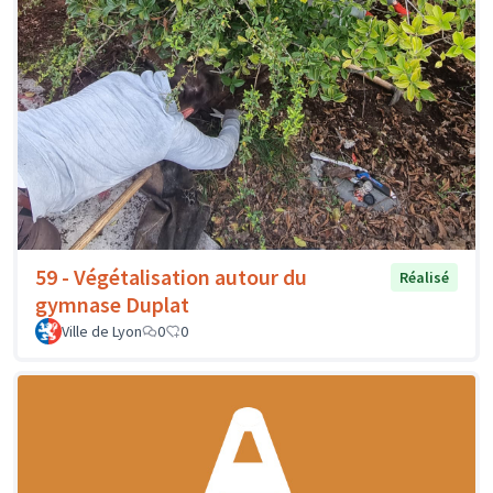
59 - Végétalisation autour du
Réalisé
gymnase Duplat
Ville de Lyon
0
0