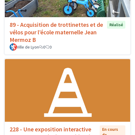
89 - Acquisition de trottinettes et de
Réalisé
vélos pour l’école maternelle Jean
Mermoz B
Ville de Lyon
0
0
228 - Une exposition interactive
En cours
de