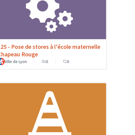
125 - Pose de stores à l'école maternelle
Chapeau Rouge
Ville de Lyon
0
0