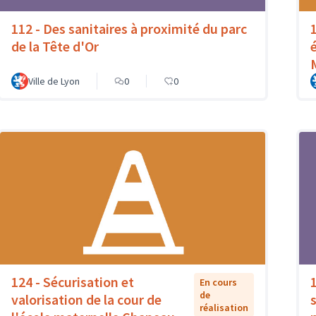
112 - Des sanitaires à proximité du parc
de la Tête d'Or
Ville de Lyon
0
0
124 - Sécurisation et
En cours
de
valorisation de la cour de
réalisation