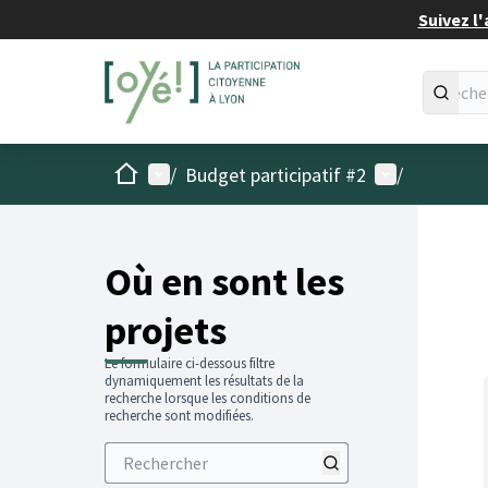
Suivez l'
Accueil
Menu principal
Menu utilisat
/
Budget participatif #2
/
Passer
L'élémen
+
−
Où en sont les
projets
Le formulaire ci-dessous filtre
dynamiquement les résultats de la
recherche lorsque les conditions de
recherche sont modifiées.