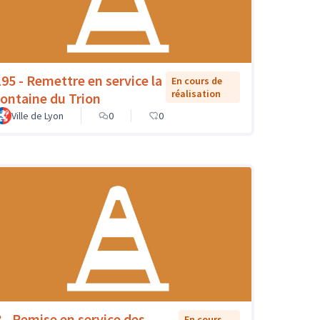
195 - Remettre en service la
En cours de
réalisation
fontaine du Trion
Ville de Lyon
0
0
8 - Remise en service des
En cours