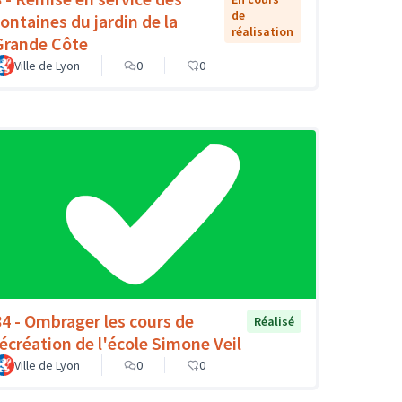
de
fontaines du jardin de la
réalisation
Grande Côte
Ville de Lyon
0
0
84 - Ombrager les cours de
Réalisé
récréation de l'école Simone Veil
Ville de Lyon
0
0