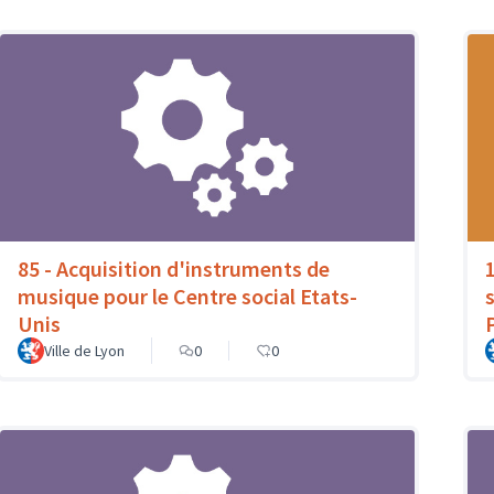
85 - Acquisition d'instruments de
musique pour le Centre social Etats-
Unis
Ville de Lyon
0
0