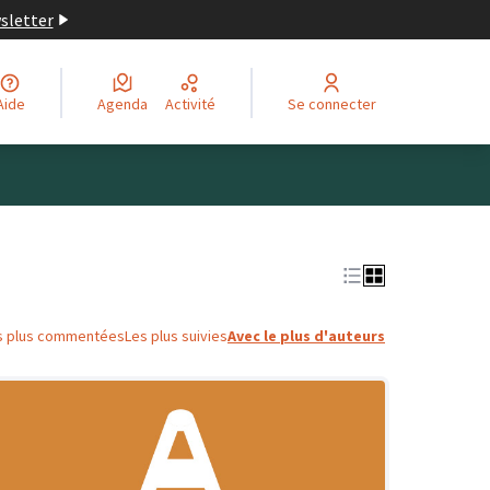
wsletter
Aide
Agenda
Activité
Se connecter
Leaflet
|
©
OpenStreetMap
contributors
ge comme des points de carte. L'élément peut être utilisé ave
s plus commentées
Les plus suivies
Avec le plus d'auteurs