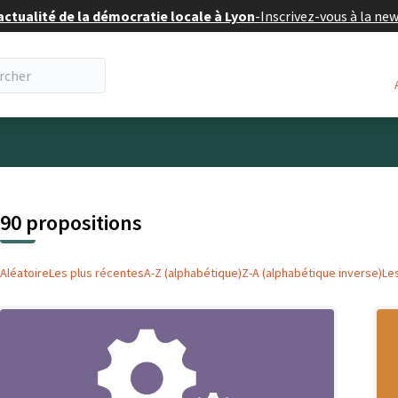
actualité de la démocratie locale à Lyon
-
Inscrivez-vous à la ne
eur
 la carte
t suivant est une carte qui présente les éléments de cette pa
90 propositions
Aléatoire
Les plus récentes
A-Z (alphabétique)
Z-A (alphabétique inverse)
Le