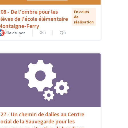
108 - De l'ombre pour les
En cours
de
élèves de l'école élémentaire
réalisation
Montaigne-Ferry
Ville de Lyon
0
0
127 - Un chemin de dalles au Centre
social de la Sauvegarde pour les