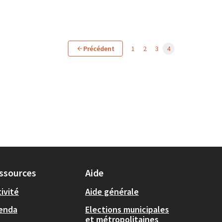
Précédent
1
2
3
4
ssources
Aide
ivité
Aide générale
enda
Elections municipales
et métropolitaines