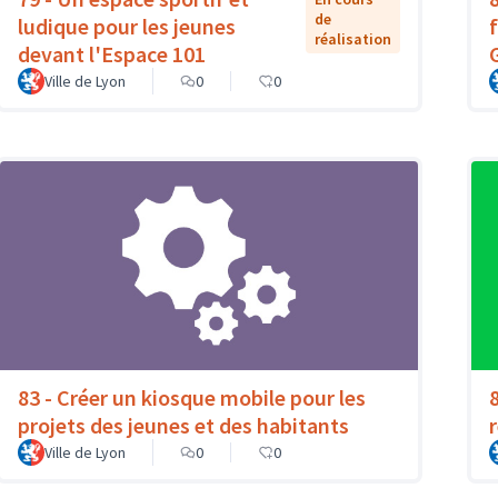
de
ludique pour les jeunes
réalisation
devant l'Espace 101
Ville de Lyon
0
0
83 - Créer un kiosque mobile pour les
projets des jeunes et des habitants
Ville de Lyon
0
0