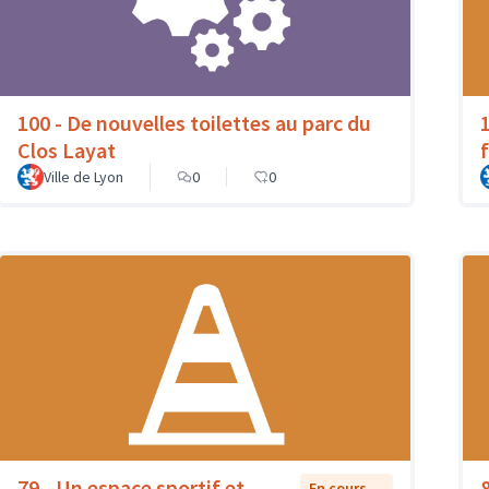
100 - De nouvelles toilettes au parc du
Clos Layat
Ville de Lyon
0
0
79 - Un espace sportif et
En cours