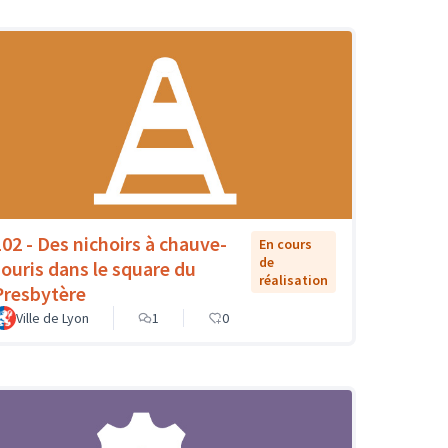
102 - Des nichoirs à chauve-
En cours
de
souris dans le square du
réalisation
Presbytère
Ville de Lyon
1
0