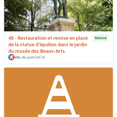
48 - Restauration et remise en place
Réalisé
de la statue d'Apollon dans le jardin
du musée des Beaux-Arts.
Ville de Lyon
0
0