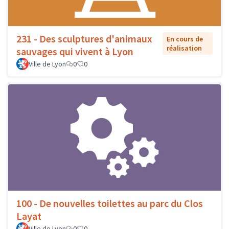
231 - Des sculptures d'animaux
En cours de
réalisation
sauvages qui vivent à Lyon
Ville de Lyon
0
0
100 - De nouvelles toilettes au parc du Clos
Layat
Ville de Lyon
0
0