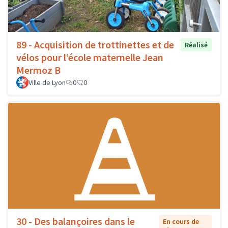
89 - Acquisition de trottinettes et de
Réalisé
vélos pour l’école maternelle Jean
Mermoz B
Ville de Lyon
0
0
30 - Des balançoires dans le
En cours de