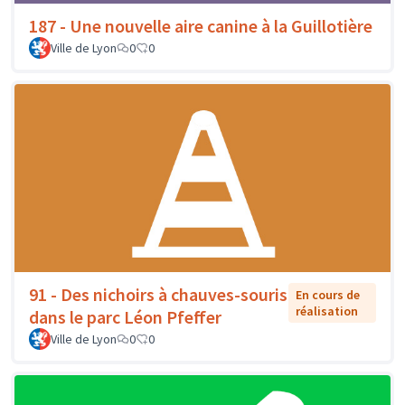
187 - Une nouvelle aire canine à la Guillotière
Ville de Lyon
0
0
91 - Des nichoirs à chauves-souris
En cours de
réalisation
dans le parc Léon Pfeffer
Ville de Lyon
0
0