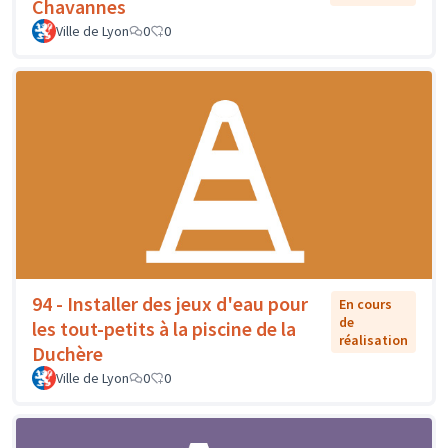
Chavannes
Ville de Lyon
0
0
94 - Installer des jeux d'eau pour
En cours
de
les tout-petits à la piscine de la
réalisation
Duchère
Ville de Lyon
0
0