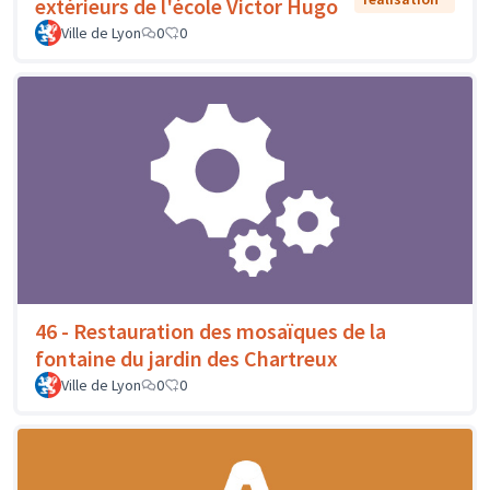
extérieurs de l'école Victor Hugo
Ville de Lyon
0
0
46 - Restauration des mosaïques de la
fontaine du jardin des Chartreux
Ville de Lyon
0
0