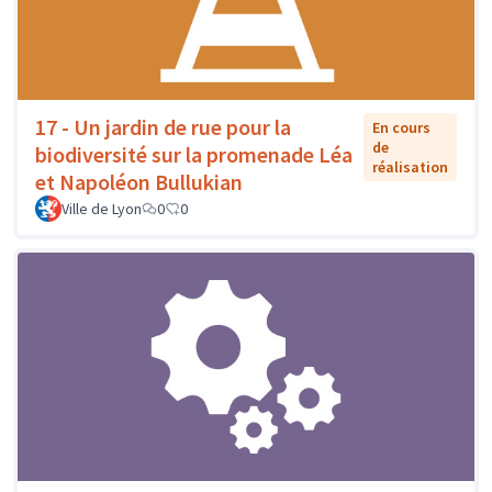
17 - Un jardin de rue pour la
En cours
de
biodiversité sur la promenade Léa
réalisation
et Napoléon Bullukian
Ville de Lyon
0
0