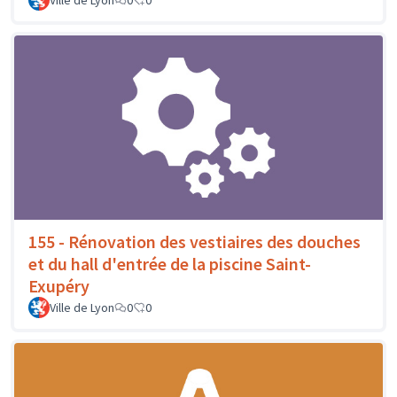
Ville de Lyon
0
0
155 - Rénovation des vestiaires des douches
et du hall d'entrée de la piscine Saint-
Exupéry
Ville de Lyon
0
0