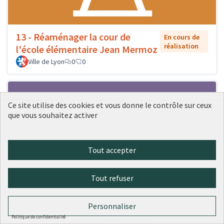
13 - Réaménager la cour de
En cours de
réalisation
l'école élémentaire Jean Mermoz
Ville de Lyon
0
0
Ce site utilise des cookies et vous donne le contrôle sur ceux
que vous souhaitez activer
Tout accepter
Tout refuser
185 - Une nouvelle aire de jeux inclusive au
Personnaliser
parc Blandan
Politique de confidentialité
Ville de Lyon
0
0