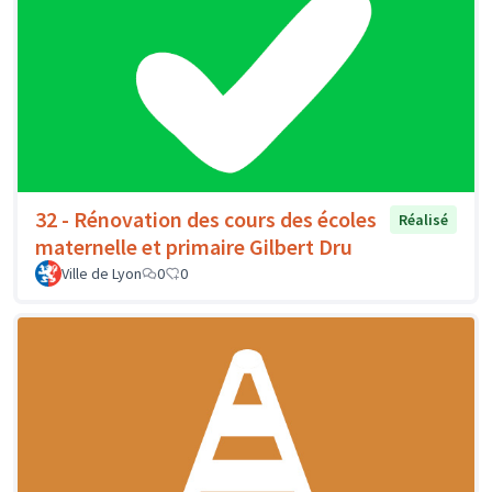
32 - Rénovation des cours des écoles
Réalisé
maternelle et primaire Gilbert Dru
Ville de Lyon
0
0