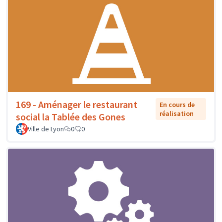
169 - Aménager le restaurant
En cours de
réalisation
social la Tablée des Gones
Ville de Lyon
0
0