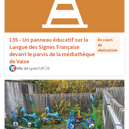
135 - Un panneau éducatif sur la
En cours
de
Langue des Signes Française
réalisation
devant le parvis de la médiathèque
de Vaise
Ville de Lyon
0
0