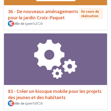
36 - De nouveaux aménagements
En cours de
réalisation
pour le jardin Croix-Paquet
Ville de Lyon
2
0
83 - Créer un kiosque mobile pour les projets
des jeunes et des habitants
Ville de Lyon
0
0