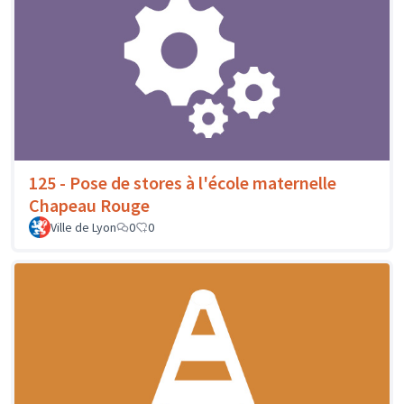
125 - Pose de stores à l'école maternelle
Chapeau Rouge
Ville de Lyon
0
0