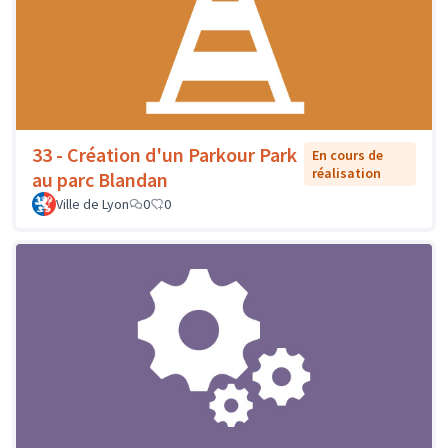
33 - Création d'un Parkour Park
En cours de
réalisation
au parc Blandan
Ville de Lyon
0
0