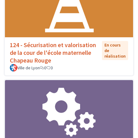
124 - Sécurisation et valorisation
En cours
de
de la cour de l'école maternelle
réalisation
Chapeau Rouge
Ville de Lyon
0
0