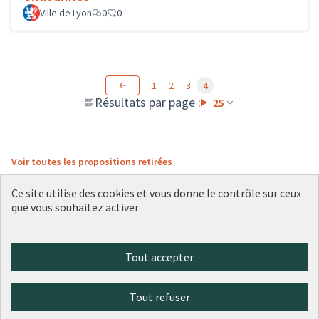
Ville de Lyon
0
0
1
2
3
4
Résultats par page :
25
Voir toutes les propositions retirées
Ce site utilise des cookies et vous donne le contrôle sur ceux
que vous souhaitez activer
Conditions d'utilisation
Paramètres des cookies
Plateforme de participation citoyenne de la Ville de Lyon sur X
Plateforme de participation citoyenne de la Ville de Lyon sur Face
Plateforme de participation citoyenne de la Ville de Lyon sur 
Plateforme de participation citoyenne de la Ville de Lyo
Plateforme de participation citoyenne de la Ville d
Tout accepter
(Lien externe)
(Lien externe)
(Lien externe)
(Lien externe)
(Lien externe)
Tout refuser