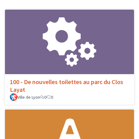
100 - De nouvelles toilettes au parc du Clos
Layat
Ville de Lyon
0
0