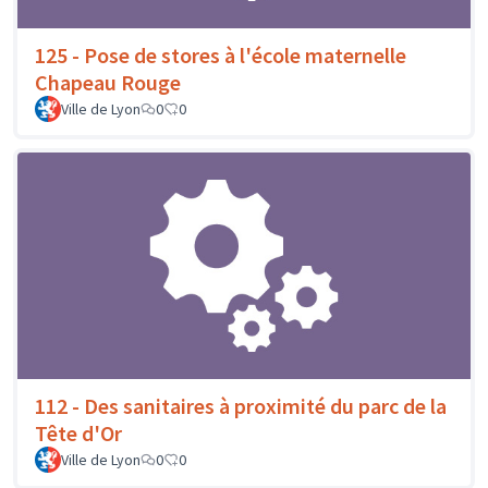
125 - Pose de stores à l'école maternelle
Chapeau Rouge
Ville de Lyon
0
0
112 - Des sanitaires à proximité du parc de la
Tête d'Or
Ville de Lyon
0
0