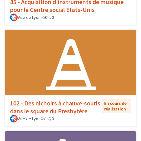
85 - Acquisition d'instruments de musique
pour le Centre social Etats-Unis
Ville de Lyon
0
0
102 - Des nichoirs à chauve-souris
En cours de
réalisation
dans le square du Presbytère
Ville de Lyon
1
0