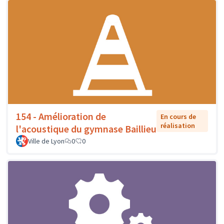
154 - Amélioration de
En cours de
réalisation
l'acoustique du gymnase Baillieu
Ville de Lyon
0
0