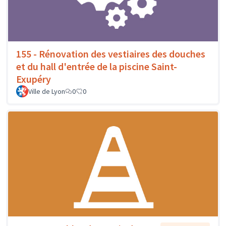
155 - Rénovation des vestiaires des douches
et du hall d'entrée de la piscine Saint-
Exupéry
Ville de Lyon
0
0