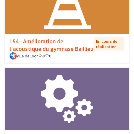
154 - Amélioration de
En cours de
réalisation
l'acoustique du gymnase Baillieu
Ville de Lyon
0
0