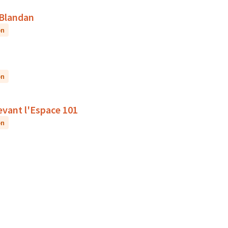
 Blandan
on
on
devant l'Espace 101
on