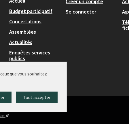
Accueil
Créer un compte
Act
Budget participatif
Se connecter
Ag
Concertations
Té
fi
Assemblées
,
Actualités
Enquêtes services
publics
r ceux que vous souhaitez
ser
Tout accepter
idim
.
(Lien externe)