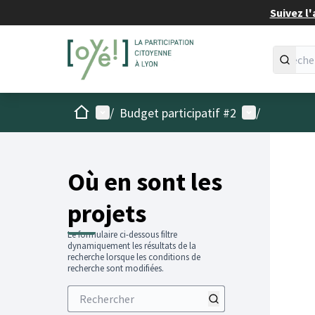
Suivez l'
Accueil
Menu principal
Menu utilisat
/
Budget participatif #2
/
Passer
L'élémen
+
−
Où en sont les
projets
Le formulaire ci-dessous filtre
dynamiquement les résultats de la
recherche lorsque les conditions de
recherche sont modifiées.