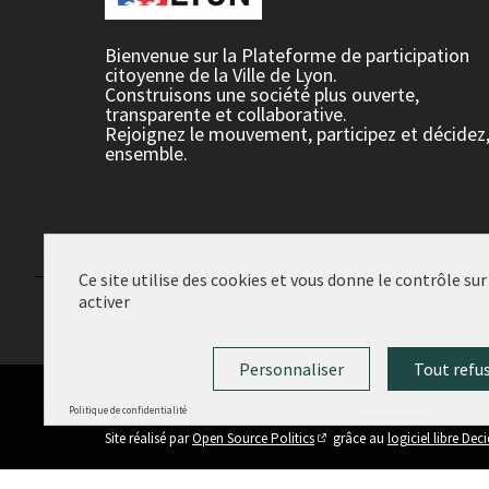
Bienvenue sur la Plateforme de participation
citoyenne de la Ville de Lyon.
Construisons une société plus ouverte,
transparente et collaborative.
Rejoignez le mouvement, participez et décidez
ensemble.
Ce site utilise des cookies et vous donne le contrôle su
activer
Conditions d'utilisation
Paramètres des cookies
Personnaliser
Tout refu
Politique de confidentialité
(Lien externe)
Site réalisé par
Open Source Politics
grâce au
logiciel libre Dec
(Lien externe)
Panneau de gestion des cookies