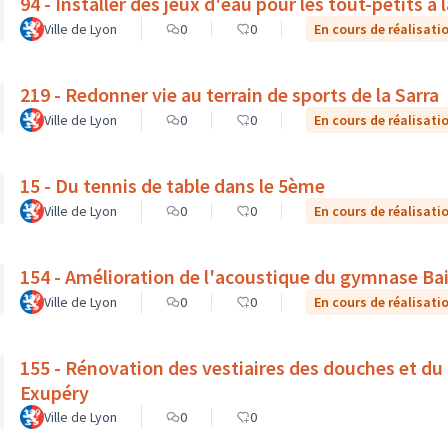
94 - Installer des jeux d'eau pour les tout-petits à 
Ville de Lyon
0
0
En cours de réalisati
219 - Redonner vie au terrain de sports de la Sarra
Ville de Lyon
0
0
En cours de réalisati
15 - Du tennis de table dans le 5ème
Ville de Lyon
0
0
En cours de réalisati
154 - Amélioration de l'acoustique du gymnase Bai
Ville de Lyon
0
0
En cours de réalisati
155 - Rénovation des vestiaires des douches et du h
Exupéry
Ville de Lyon
0
0