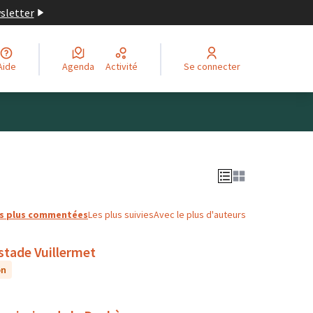
wsletter
Aide
Agenda
Activité
Se connecter
Leaflet
|
©
OpenStreetMap
contributors
ge comme des points de carte. L'élément peut être utilisé ave
s plus commentées
Les plus suivies
Avec le plus d'auteurs
 stade Vuillermet
on