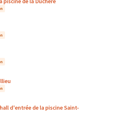
la piscine de la Duchère
on
on
on
llieu
on
all d'entrée de la piscine Saint-