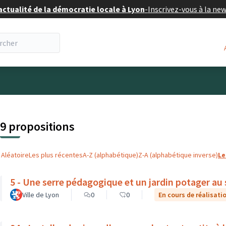
actualité de la démocratie locale à Lyon
-
Inscrivez-vous à la ne
eur
 la carte
t suivant est une carte qui présente les éléments de cette pa
9 propositions
Aléatoire
Les plus récentes
A-Z (alphabétique)
Z-A (alphabétique inverse)
Le
5 - Une serre pédagogique et un jardin potager au
Ville de Lyon
0
0
En cours de réalisati