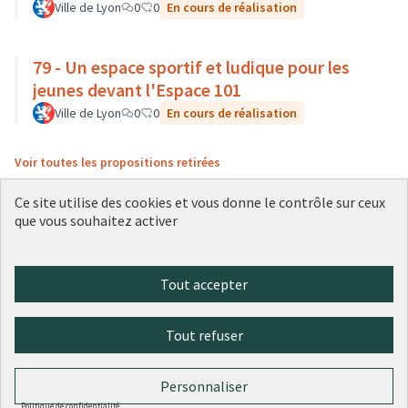
Ville de Lyon
0
0
En cours de réalisation
79 - Un espace sportif et ludique pour les
jeunes devant l'Espace 101
Ville de Lyon
0
0
En cours de réalisation
Voir toutes les propositions retirées
Ce site utilise des cookies et vous donne le contrôle sur ceux
que vous souhaitez activer
Conditions d'utilisation
Paramètres des cookies
Plateforme de participation citoyenne de la Ville de Lyon sur X
Plateforme de participation citoyenne de la Ville de Lyon sur Face
Plateforme de participation citoyenne de la Ville de Lyon sur 
Plateforme de participation citoyenne de la Ville de Lyo
Plateforme de participation citoyenne de la Ville d
Tout accepter
(Lien externe)
(Lien externe)
(Lien externe)
(Lien externe)
(Lien externe)
Tout refuser
Licence Cre
(Lien extern
(Lien externe)
Site réalisé par
Open Source Politics
grâce au
logiciel libre
Personnaliser
(Lien externe)
Decidim
.
(Lien externe)
Politique de confidentialité