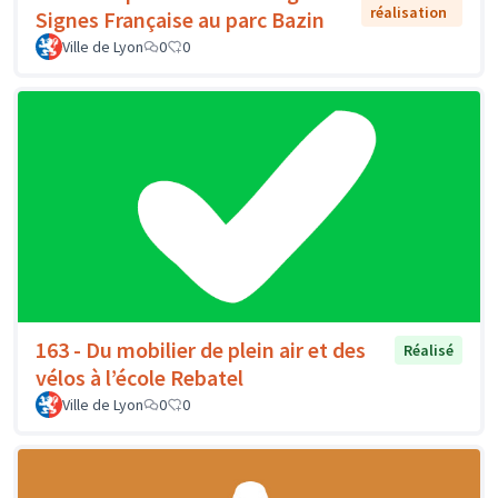
réalisation
Signes Française au parc Bazin
Ville de Lyon
0
0
163 - Du mobilier de plein air et des
Réalisé
vélos à l’école Rebatel
Ville de Lyon
0
0