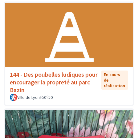
144 - Des poubelles ludiques pour
En cours
de
encourager la propreté au parc
réalisation
Bazin
Ville de Lyon
0
0