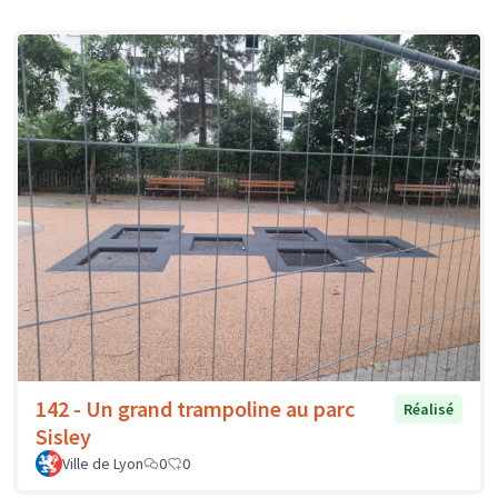
142 - Un grand trampoline au parc
Réalisé
Sisley
Ville de Lyon
0
0