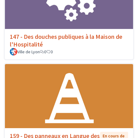
147 - Des douches publiques à la Maison de
l'Hospitalité
Ville de Lyon
0
0
159 - Des panneaux en Langue des
En cours de