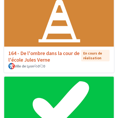
164 - De l'ombre dans la cour de
En cours de
réalisation
l'école Jules Verne
Ville de Lyon
0
0