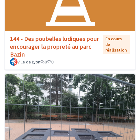
144 - Des poubelles ludiques pour
En cours
de
encourager la propreté au parc
réalisation
Bazin
Ville de Lyon
0
0