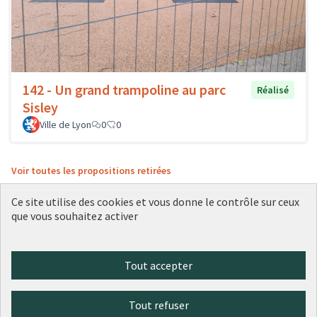
142 - Un grand trampoline au parc
Réalisé
Sisley
Ville de Lyon
0
0
Voir toutes les propositions retirées
Ce site utilise des cookies et vous donne le contrôle sur ceux
que vous souhaitez activer
Conditions d'utilisation
Paramètres des cookies
Plateforme de participation citoyenne de la Ville de Lyon sur X
Plateforme de participation citoyenne de la Ville de Lyon sur Face
Plateforme de participation citoyenne de la Ville de Lyon sur 
Plateforme de participation citoyenne de la Ville de Lyo
Plateforme de participation citoyenne de la Ville d
Tout accepter
(Lien externe)
(Lien externe)
(Lien externe)
(Lien externe)
(Lien externe)
Tout refuser