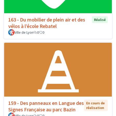
163 - Du mobilier de plein air et des
Réalisé
vélos à l’école Rebatel
Ville de Lyon
0
0
159 - Des panneaux en Langue des
En cours de
réalisation
Signes Française au parc Bazin
Ville de Lyon
0
0