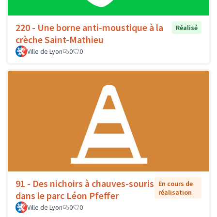
220 - Une borne anti-moustique à la
Réalisé
crèche Saint-Mathieu
Ville de Lyon
0
0
91 - Des nichoirs à chauves-souris
En cours de
réalisation
dans le parc Léon Pfeffer
Ville de Lyon
0
0