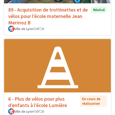
89 - Acquisition de trottinettes et de
Réalisé
vélos pour l’école maternelle Jean
Mermoz B
Ville de Lyon
0
0
6 - Plus de vélos pour plus
En cours de
réalisation
d’enfants à l’école Lumière
Ville de Lyon
0
0