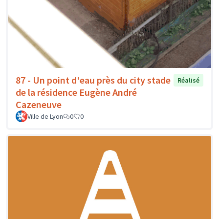
87 - Un point d'eau près du city stade
Réalisé
de la résidence Eugène André
Cazeneuve
Ville de Lyon
0
0