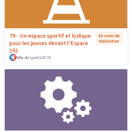
79 - Un espace sportif et ludique
En cours de
réalisation
pour les jeunes devant l'Espace
101
Ville de Lyon
0
0