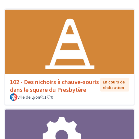
102 - Des nichoirs à chauve-souris
En cours de
réalisation
dans le square du Presbytère
Ville de Lyon
1
0