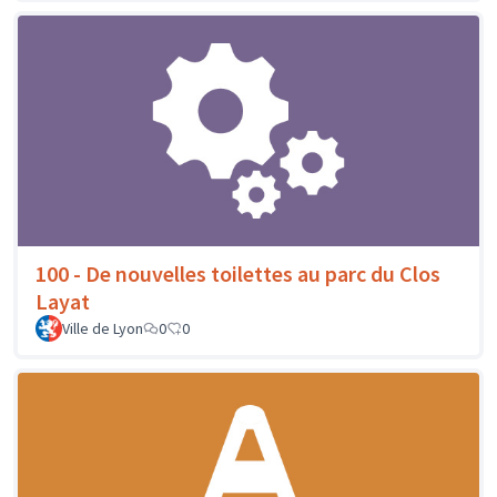
100 - De nouvelles toilettes au parc du Clos
Layat
Ville de Lyon
0
0