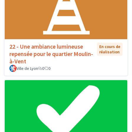
22 - Une ambiance lumineuse
En cours de
réalisation
repensée pour le quartier Moulin-
à-Vent
Ville de Lyon
0
0