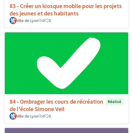
83 - Créer un kiosque mobile pour les projets
des jeunes et des habitants
Ville de Lyon
0
0
84 - Ombrager les cours de récréation
Réalisé
de l'école Simone Veil
Ville de Lyon
0
0