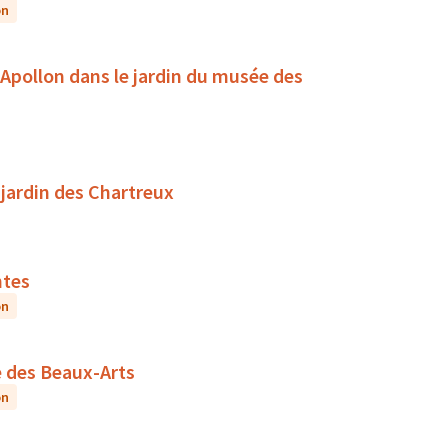
on
d'Apollon dans le jardin du musée des
 jardin des Chartreux
ntes
on
e des Beaux-Arts
on