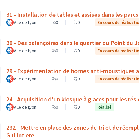
31 - Installation de tables et assises dans les parc
Ville de Lyon
0
0
En cours de réalisati
30 - Des balançoires dans le quartier du Point du J
Ville de Lyon
0
0
En cours de réalisati
29 - Expérimentation de bornes anti-moustiques am
Ville de Lyon
0
0
En cours de réalisati
24 - Acquisition d'un kiosque à glaces pour les ré
Ville de Lyon
0
0
Réalisé
232 - Mettre en place des zones de tri et de réempl
Guillotiere