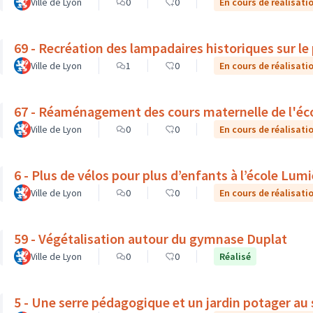
Ville de Lyon
0
0
En cours de réalisati
69 - Recréation des lampadaires historiques sur le
Ville de Lyon
1
0
En cours de réalisati
67 - Réaménagement des cours maternelle de l'éco
Ville de Lyon
0
0
En cours de réalisati
6 - Plus de vélos pour plus d’enfants à l’école Lum
Ville de Lyon
0
0
En cours de réalisati
59 - Végétalisation autour du gymnase Duplat
Ville de Lyon
0
0
Réalisé
5 - Une serre pédagogique et un jardin potager au