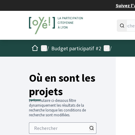
Suivez l'
Accueil
Menu principal
Menu utilisat
/
Budget participatif #2
/
Passer
L'élémen
+
−
Où en sont les
projets
Le formulaire ci-dessous filtre
dynamiquement les résultats de la
recherche lorsque les conditions de
recherche sont modifiées.