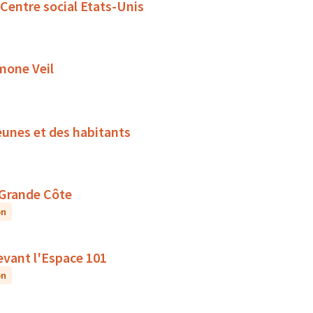
 Centre social Etats-Unis
imone Veil
jeunes et des habitants
a Grande Côte
on
devant l'Espace 101
on