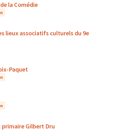
 de la Comédie
on
s lieux associatifs culturels du 9e
oix-Paquet
on
on
 primaire Gilbert Dru