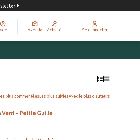
wsletter
Aide
Agenda
Activité
Se connecter
Leaflet
|
©
OpenStreetMap
contributors
ge comme des points de carte. L'élément peut être utilisé ave
Les plus commentées
Les plus suivies
Avec le plus d'auteurs
 Vent - Petite Guille