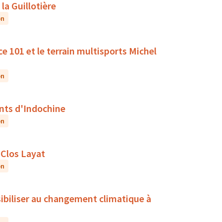
la Guillotière
on
ce 101 et le terrain multisports Michel
on
ants d'Indochine
on
 Clos Layat
on
sibiliser au changement climatique à