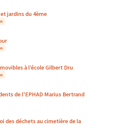
s et jardins du 4ème
on
our
on
ovibles à l’école Gilbert Dru
on
sidents de l'EPHAD Marius Bertrand
oi des déchets au cimetière de la