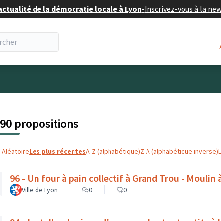
actualité de la démocratie locale à Lyon
-
Inscrivez-vous à la ne
eur
 la carte
t suivant est une carte qui présente les éléments de cette pa
90 propositions
Aléatoire
Les plus récentes
A-Z (alphabétique)
Z-A (alphabétique inverse)
96 - Un four à pain collectif à Grand Trou - Moulin à
Ville de Lyon
0
0