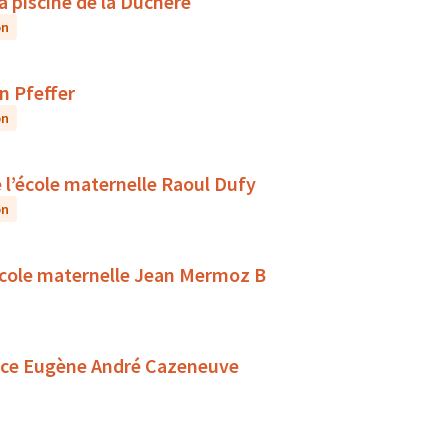
la piscine de la Duchère
on
n Pfeffer
on
de l’école maternelle Raoul Dufy
on
l’école maternelle Jean Mermoz B
dence Eugène André Cazeneuve