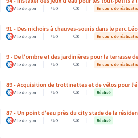
94 - Installer des jeux d'eau pour les tout-petits à 
Ville de Lyon
0
0
En cours de réalisati
91 - Des nichoirs à chauves-souris dans le parc Léo
Ville de Lyon
0
0
En cours de réalisati
9 - De l'ombre et des jardinières pour la terrasse 
Ville de Lyon
0
0
En cours de réalisati
89 - Acquisition de trottinettes et de vélos pour 
Ville de Lyon
0
0
Réalisé
87 - Un point d'eau près du city stade de la rési
Ville de Lyon
0
0
Réalisé