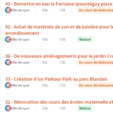
43 - Remettre en eau la fontaine Ipoustéguy place
Ville de Lyon
0
0
En cours de réalisati
42 - Achat de matériels de son et de lumière pour le
arrondissement
Ville de Lyon
0
0
Réalisé
36 - De nouveaux aménagements pour le jardin Cr
Ville de Lyon
2
0
En cours de réalisati
33 - Création d'un Parkour Park au parc Blandan
Ville de Lyon
0
0
En cours de réalisati
32 - Rénovation des cours des écoles maternelle et
Ville de Lyon
0
0
Réalisé