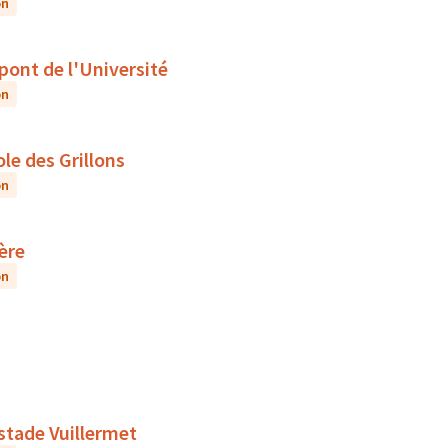
on
 pont de l'Université
on
le des Grillons
on
ière
on
 stade Vuillermet