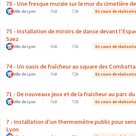
78 - Une fresque murale sur le mur du cimetière de 
Ville de Lyon
0
0
En cours de réalisati
75 - Installation de miroirs de danse devant l'Espa
Saez
Ville de Lyon
0
0
En cours de réalisati
74 - Un oasis de fraîcheur au square des Combatt
Ville de Lyon
0
0
En cours de réalisati
71 - De nouveaux jeux et de la fraicheur au parc du
Ville de Lyon
0
0
En cours de réalisati
7 - Installation d'un thermomètre public pour sen
Lyon