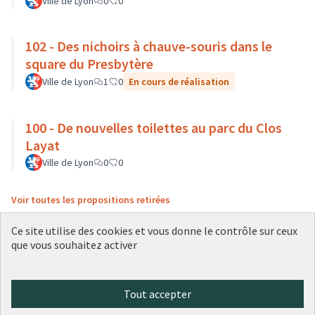
Ville de Lyon
0
0
102 - Des nichoirs à chauve-souris dans le
square du Presbytère
Ville de Lyon
1
0
En cours de réalisation
100 - De nouvelles toilettes au parc du Clos
Layat
Ville de Lyon
0
0
Voir toutes les propositions retirées
Ce site utilise des cookies et vous donne le contrôle sur ceux
que vous souhaitez activer
Conditions d'utilisation
Paramètres des cookies
Plateforme de participation citoyenne de la Ville de Lyon sur X
Plateforme de participation citoyenne de la Ville de Lyon sur Face
Plateforme de participation citoyenne de la Ville de Lyon sur 
Plateforme de participation citoyenne de la Ville de Lyo
Plateforme de participation citoyenne de la Ville d
Tout accepter
(Lien externe)
(Lien externe)
(Lien externe)
(Lien externe)
(Lien externe)