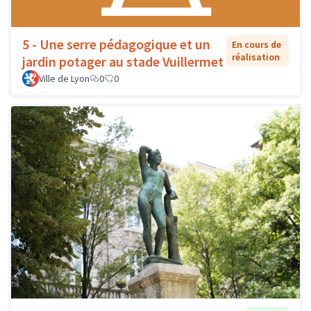
5 - Une serre pédagogique et un
En cours de
réalisation
jardin potager au stade Vuillermet
Ville de Lyon
0
0