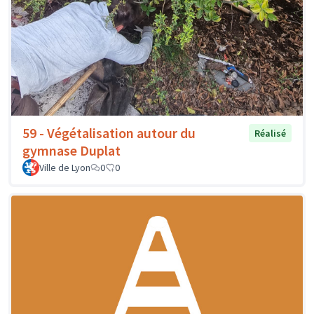
59 - Végétalisation autour du
Réalisé
gymnase Duplat
Ville de Lyon
0
0