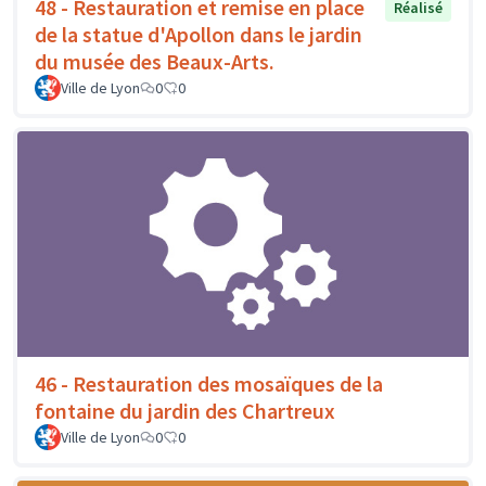
48 - Restauration et remise en place
Réalisé
de la statue d'Apollon dans le jardin
du musée des Beaux-Arts.
Ville de Lyon
0
0
46 - Restauration des mosaïques de la
fontaine du jardin des Chartreux
Ville de Lyon
0
0