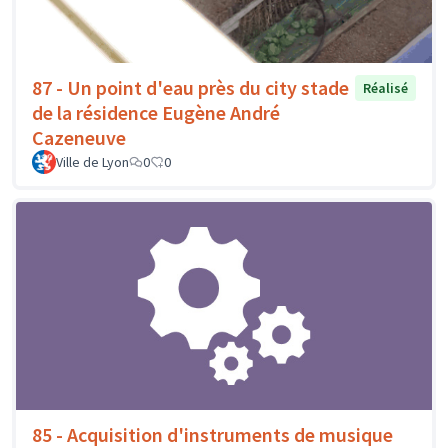
87 - Un point d'eau près du city stade
Réalisé
de la résidence Eugène André
Cazeneuve
Ville de Lyon
0
0
85 - Acquisition d'instruments de musique