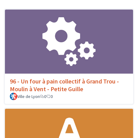
96 - Un four à pain collectif à Grand Trou -
Moulin à Vent - Petite Guille
Ville de Lyon
0
0