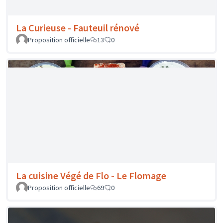
L'atelier Joaillier - Bague
Proposition officielle
0
0
Kupoï - Sauve-savon