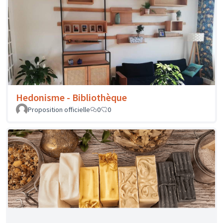
Proposition officielle
8
0
Gé une ID - Collier en soie
Proposition officielle
0
0