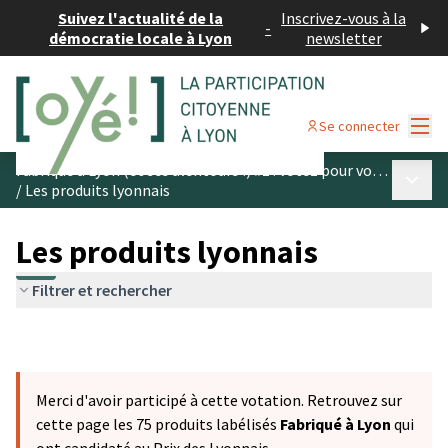
Suivez l'actualité de la
Inscrivez-vous à la
-
démocratie locale à Lyon
newsletter
Menu
Se connecter
Fabriqué à Lyon (et ses alentours !) #1 : votez pour vos produits préférés
Menu p
/
Les produits lyonnais
Les produits lyonnais
Filtrer et rechercher
Merci d'avoir participé à cette votation. Retrouvez sur
cette page les 75 produits labélisés
Fabriqué à Lyon
qui