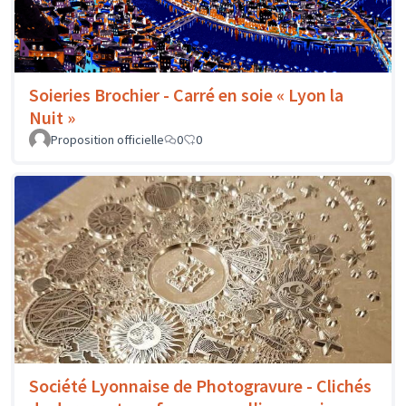
Taille-Couleurs - Sac Le Flâneur
Proposition officielle
0
0
Soieries Brochier - Carré en soie « Lyon la
Nuit »
Proposition officielle
0
0