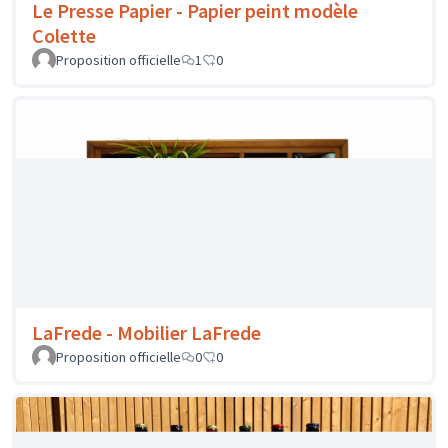
Proposition officielle
0
0
La microbrasserie Montchat - Bière de
Montchat
Proposition officielle
3
0
La Curieuse - Fauteuil rénové