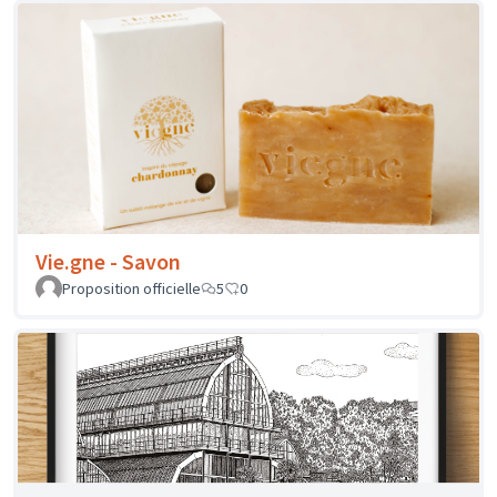
Voisin - Le coffret coussins-quenelles-
pralines
Proposition officielle
0
0
Vie.gne - Savon