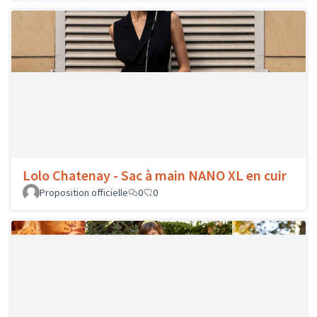
Liloukoum Soieries Lyon - Peinture sur étole
de soie
Proposition officielle
9
0