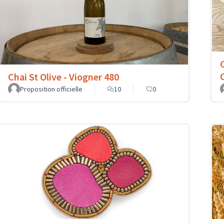
Chai St Olive - Viogner 480
Proposition officielle
10
0