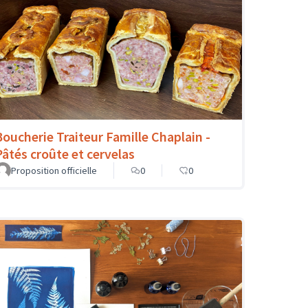
Boucherie Traiteur Famille Chaplain -
Pâtés croûte et cervelas
Proposition officielle
0
0