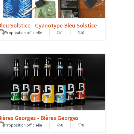
Bleu Solstice - Cyanotype Bleu Solstice
Proposition officielle
1
0
Bières Georges - Bières Georges
Proposition officielle
0
0