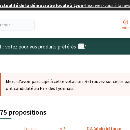
actualité de la démocratie locale à Lyon
-
Inscrivez-vous à la ne
Aide
Menu utilisateur
1 : votez pour vos produits préférés
/
Merci d'avoir participé à cette votation. Retrouvez sur cette pa
ont candidaté au Prix des Lyonnais.
75 propositions
Les plus
A-Z
Z-A (alphabétique