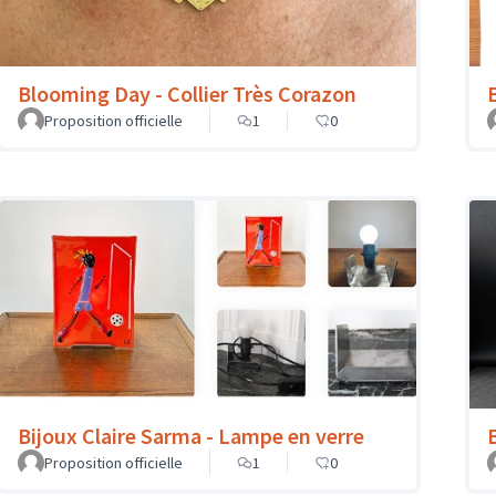
Blooming Day - Collier Très Corazon
Proposition officielle
1
0
Bijoux Claire Sarma - Lampe en verre
Proposition officielle
1
0