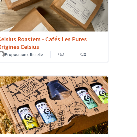
Celsius Roasters - Cafés Les Pures
Origines Celsius
Proposition officielle
5
0