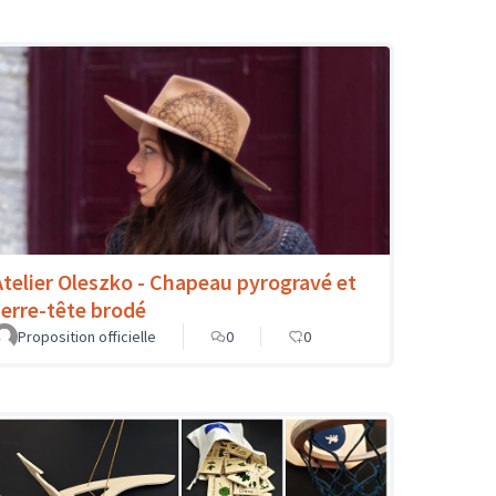
Atelier Oleszko - Chapeau pyrogravé et
serre-tête brodé
Proposition officielle
0
0