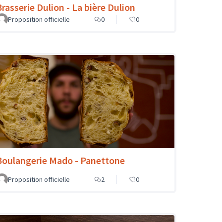
Brasserie Dulion - La bière Dulion
Proposition officielle
0
0
Boulangerie Mado - Panettone
Proposition officielle
2
0