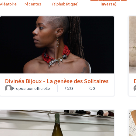
Aléatoire
récentes
(alphabétique)
inverse)
Divinéa Bijoux - La genèse des Solitaires
Proposition officielle
23
0