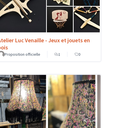
Atelier Luc Venaille - Jeux et jouets en
bois
Proposition officielle
1
0