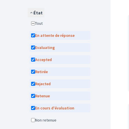
État
Tout
En attente de réponse
Evaluating
Accepted
Retirée
Rejected
Retenue
En cours d'évaluation
Non retenue