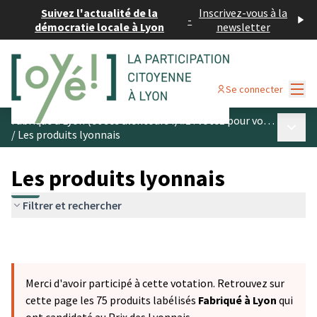
Suivez l'actualité de la
Inscrivez-vous à la
-
démocratie locale à Lyon
newsletter
Menu
Se connecter
Fabriqué à Lyon (et ses alentours !) #1 : votez pour vos produits préférés
Menu p
/
Les produits lyonnais
Les produits lyonnais
Filtrer et rechercher
Merci d'avoir participé à cette votation. Retrouvez sur
cette page les 75 produits labélisés
Fabriqué à Lyon
qui