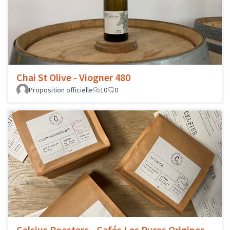
Chai St Olive - Viogner 480
Proposition officielle
10
0
Celsius Roasters - Cafés Les Pures Origines