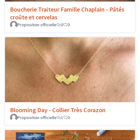
Boucherie Traiteur Famille Chaplain - Pâtés
croûte et cervelas
Proposition officielle
0
0
Blooming Day - Collier Très Corazon
Proposition officielle
1
0