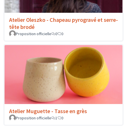
Atelier Oleszko - Chapeau pyrogravé et serre-
tête brodé
Proposition officielle
0
0
Atelier Muguette - Tasse en grès
Proposition officielle
1
0