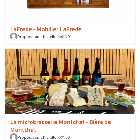
LaFrede - Mobilier LaFrede
Proposition officielle
0
0
La microbrasserie Montchat - Bière de
Montchat
Proposition officielle
3
0