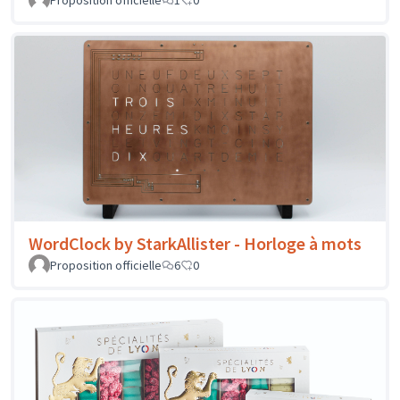
Proposition officielle
1
0
WordClock by StarkAllister - Horloge à mots
Proposition officielle
6
0