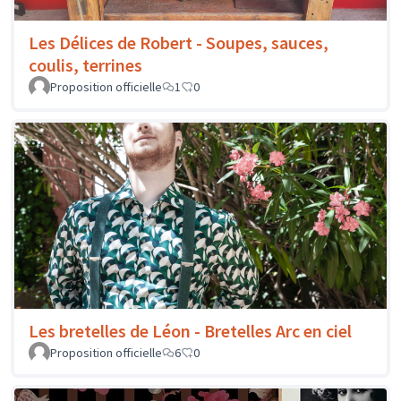
Les Délices de Robert - Soupes, sauces,
coulis, terrines
Proposition officielle
1
0
Les bretelles de Léon - Bretelles Arc en ciel
Proposition officielle
6
0