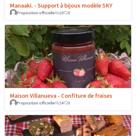
Manaaki. - Support à bijoux modèle SKY
Proposition officielle
10
0
Maison Villanueva - Confiture de fraises
Proposition officielle
14
0