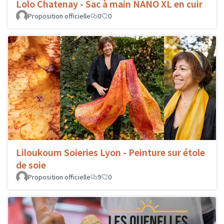
Lolo Chatenay - Sac à main NANO XL en cuir
Proposition officielle
0
0
Liloukoum Soieries Lyon - Peinture sur étole
de soie
Proposition officielle
9
0