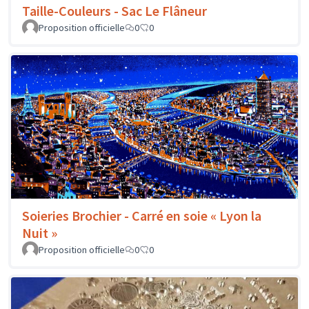
Taille-Couleurs - Sac Le Flâneur
Proposition officielle
0
0
Soieries Brochier - Carré en soie « Lyon la
Nuit »
Proposition officielle
0
0