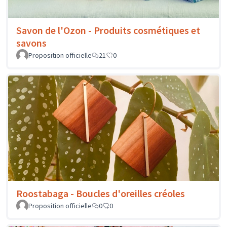
Savon de l'Ozon - Produits cosmétiques et
savons
Proposition officielle
21
0
Roostabaga - Boucles d'oreilles créoles
Proposition officielle
0
0