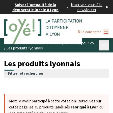
Suivez l'actualité de la
Inscrivez-vous à la
-
démocratie locale à Lyon
newsletter
Menu
Se connecter
Fabriqué à Lyon (et ses alentours !) #1 : votez pour vos produits préférés
Menu p
/
Les produits lyonnais
Les produits lyonnais
Filtrer et rechercher
Merci d'avoir participé à cette votation. Retrouvez sur
cette page les 75 produits labélisés
Fabriqué à Lyon
qui