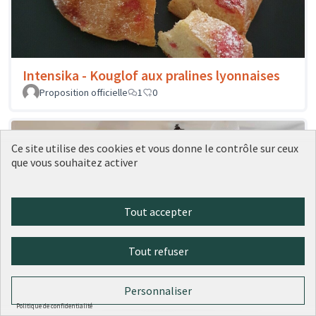
Intensika - Kouglof aux pralines lyonnaises
Proposition officielle
1
0
Ce site utilise des cookies et vous donne le contrôle sur ceux
que vous souhaitez activer
Tout accepter
Tout refuser
Hedonisme - Bibliothèque
Personnaliser
Proposition officielle
0
0
Politique de confidentialité