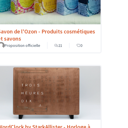
Savon de l'Ozon - Produits cosmétiques
et savons
Proposition officielle
21
0
WordClock by StarkAllister - Horloge à