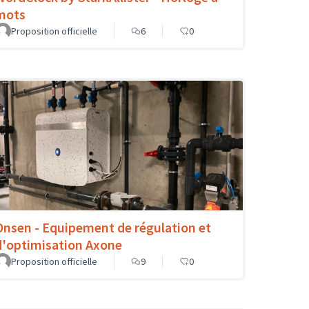
mots
Proposition officielle
6
0
Onsen - Equipement de régulation et
d'optimisation Axone
Proposition officielle
9
0