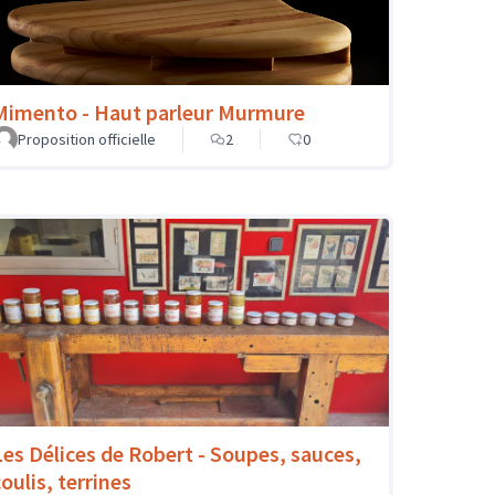
Mimento - Haut parleur Murmure
Proposition officielle
2
0
Les Délices de Robert - Soupes, sauces,
oulis, terrines