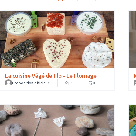
La cuisine Végé de Flo - Le Flomage
Proposition officielle
69
0