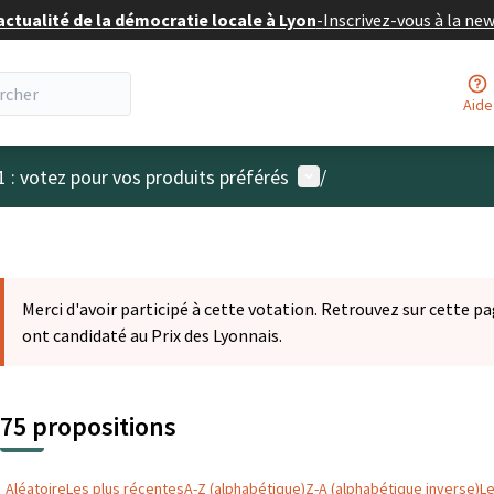
actualité de la démocratie locale à Lyon
-
Inscrivez-vous à la ne
Aide
Menu utilisateur
1 : votez pour vos produits préférés
/
Merci d'avoir participé à cette votation. Retrouvez sur cette pa
ont candidaté au Prix des Lyonnais.
75 propositions
Aléatoire
Les plus récentes
A-Z (alphabétique)
Z-A (alphabétique inverse)
L