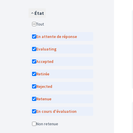
État
Tout
En attente de réponse
Evaluating
Accepted
Retirée
Rejected
Retenue
En cours d'évaluation
Non retenue