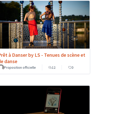
Prêt à Danser by LS - Tenues de scène et
de danse
Proposition officielle
12
0