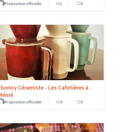
Proposition officielle
1
0
Ebonny Céramiste - Les Cafetières à
Mémé
Proposition officielle
9
0