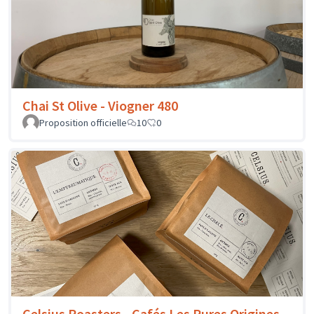
Chai St Olive - Viogner 480
Proposition officielle
10
0
Celsius Roasters - Cafés Les Pures Origines