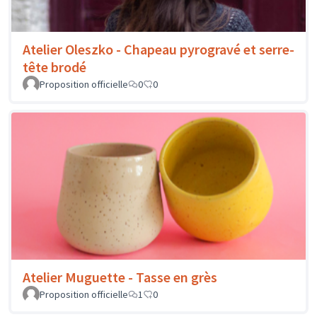
Atelier Oleszko - Chapeau pyrogravé et serre-
tête brodé
Proposition officielle
0
0
Atelier Muguette - Tasse en grès
Proposition officielle
1
0