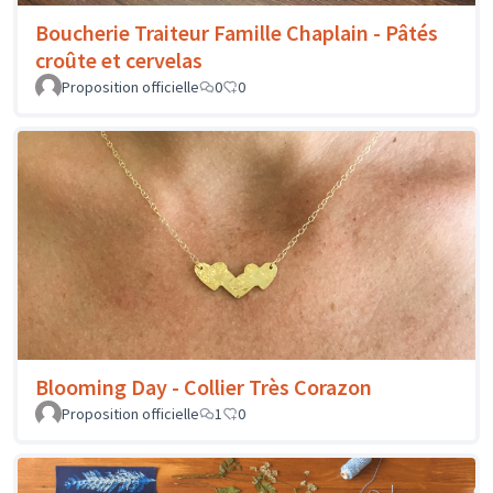
Boucherie Traiteur Famille Chaplain - Pâtés
croûte et cervelas
Proposition officielle
0
0
Blooming Day - Collier Très Corazon
Proposition officielle
1
0