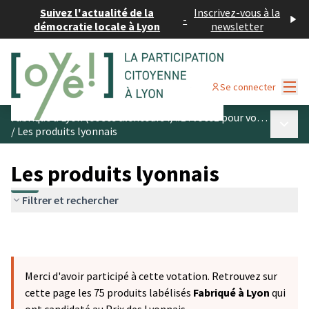
Suivez l'actualité de la
Inscrivez-vous à la
-
démocratie locale à Lyon
newsletter
Menu
Se connecter
Fabriqué à Lyon (et ses alentours !) #1 : votez pour vos produits préférés
Menu p
/
Les produits lyonnais
Les produits lyonnais
Filtrer et rechercher
Merci d'avoir participé à cette votation. Retrouvez sur
cette page les 75 produits labélisés
Fabriqué à Lyon
qui