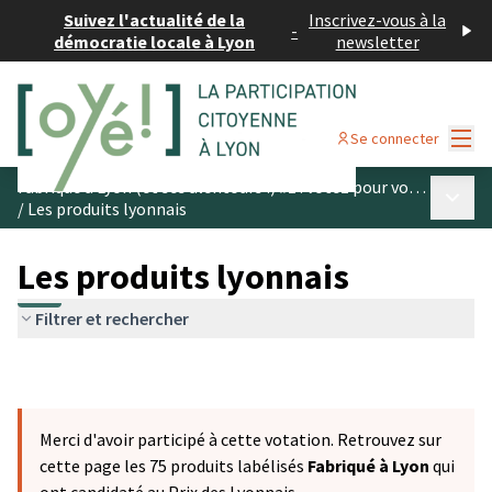
Suivez l'actualité de la
Inscrivez-vous à la
-
démocratie locale à Lyon
newsletter
Menu
Se connecter
Fabriqué à Lyon (et ses alentours !) #1 : votez pour vos produits préférés
Menu p
/
Les produits lyonnais
Les produits lyonnais
Filtrer et rechercher
Merci d'avoir participé à cette votation. Retrouvez sur
cette page les 75 produits labélisés
Fabriqué à Lyon
qui