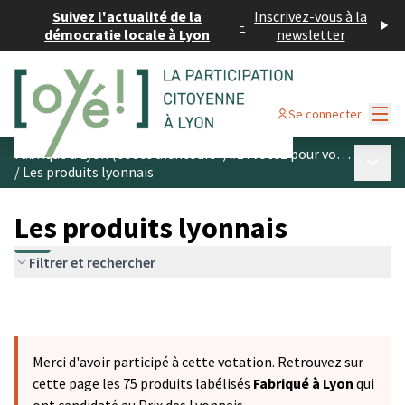
Suivez l'actualité de la
Inscrivez-vous à la
-
démocratie locale à Lyon
newsletter
Menu
Se connecter
Fabriqué à Lyon (et ses alentours !) #1 : votez pour vos produits préférés
Menu p
/
Les produits lyonnais
Les produits lyonnais
Filtrer et rechercher
Merci d'avoir participé à cette votation. Retrouvez sur
cette page les 75 produits labélisés
Fabriqué à Lyon
qui