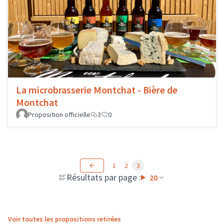
La microbrasserie Montchat - Bière de
Montchat
Proposition officielle
3
0
1
2
3
Résultats par page :
20
Voir toutes les propositions retirées