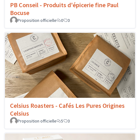
PB Conseil - Produits d'épicerie fine Paul
Bocuse
Proposition officielle
0
0
Celsius Roasters - Cafés Les Pures Origines
Celsius
Proposition officielle
5
0