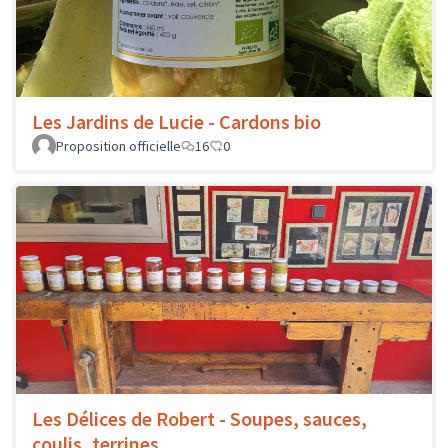
Les Jardins de Lucie - Cardons bio
Proposition officielle
16
0
Les Délices de Robert - Soupes, sauces,
coulis, terrines