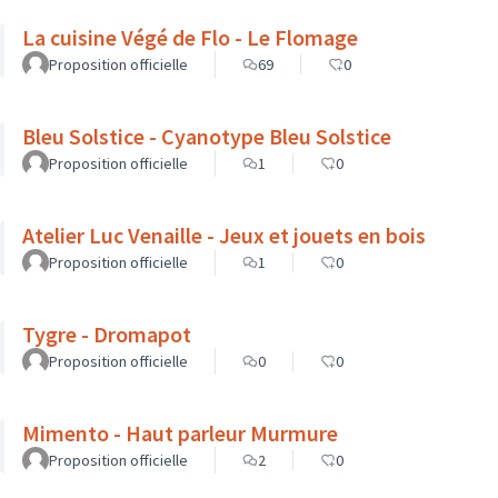
La cuisine Végé de Flo - Le Flomage
Proposition officielle
69
0
Bleu Solstice - Cyanotype Bleu Solstice
Proposition officielle
1
0
Atelier Luc Venaille - Jeux et jouets en bois
Proposition officielle
1
0
Tygre - Dromapot
Proposition officielle
0
0
Mimento - Haut parleur Murmure
Proposition officielle
2
0