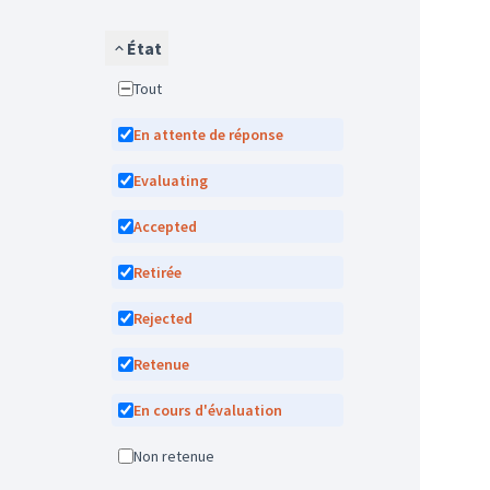
État
Tout
En attente de réponse
Evaluating
Accepted
Retirée
Rejected
Retenue
En cours d'évaluation
Non retenue