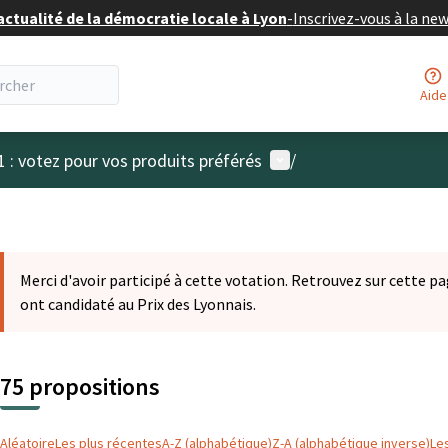
actualité de la démocratie locale à Lyon
-
Inscrivez-vous à la ne
Aide
Menu utilisateur
1 : votez pour vos produits préférés
/
Merci d'avoir participé à cette votation. Retrouvez sur cette pa
ont candidaté au Prix des Lyonnais.
75 propositions
Aléatoire
Les plus récentes
A-Z (alphabétique)
Z-A (alphabétique inverse)
Le