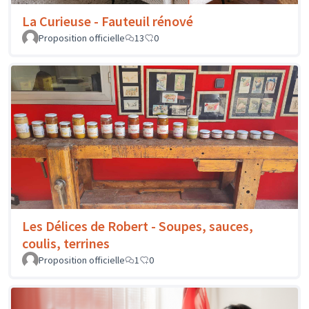
La Curieuse - Fauteuil rénové
Proposition officielle
13
0
Les Délices de Robert - Soupes, sauces,
coulis, terrines
Proposition officielle
1
0