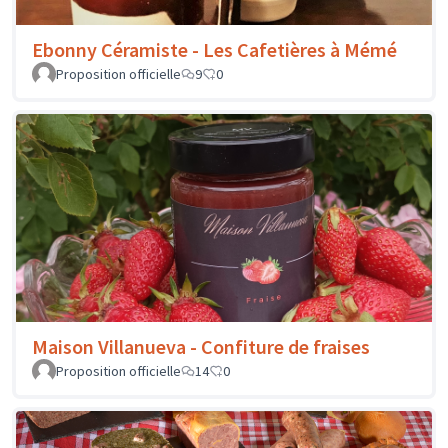
Ebonny Céramiste - Les Cafetières à Mémé
Proposition officielle
9
0
Maison Villanueva - Confiture de fraises
Proposition officielle
14
0