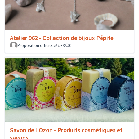
Atelier 962 - Collection de bijoux Pépite
Proposition officielle
33
0
Savon de l'Ozon - Produits cosmétiques et
savons