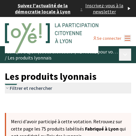
Suivez l'actualité de la
Inscrivez-vous à la
-
démocratie locale à Lyon
newsletter
Menu
Se connecter
Fabriqué à Lyon (et ses alentours !) #1 : votez pour vos produits préférés
Menu p
/
Les produits lyonnais
Les produits lyonnais
Filtrer et rechercher
Merci d'avoir participé à cette votation. Retrouvez sur
cette page les 75 produits labélisés
Fabriqué à Lyon
qui