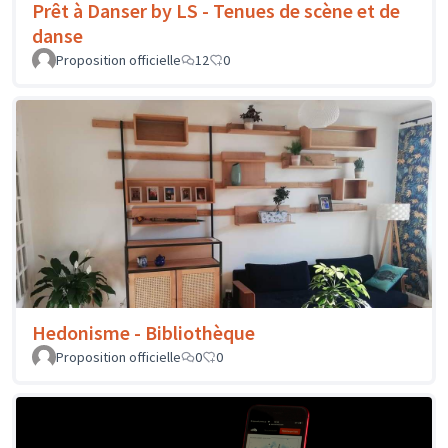
Prêt à Danser by LS - Tenues de scène et de
danse
Proposition officielle
12
0
Hedonisme - Bibliothèque
Proposition officielle
0
0