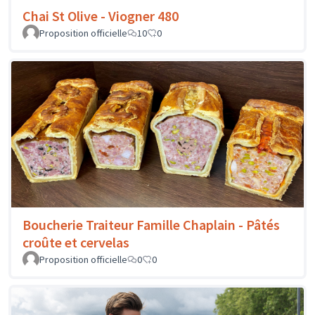
Chai St Olive - Viogner 480
Proposition officielle
10
0
Boucherie Traiteur Famille Chaplain - Pâtés
croûte et cervelas
Proposition officielle
0
0