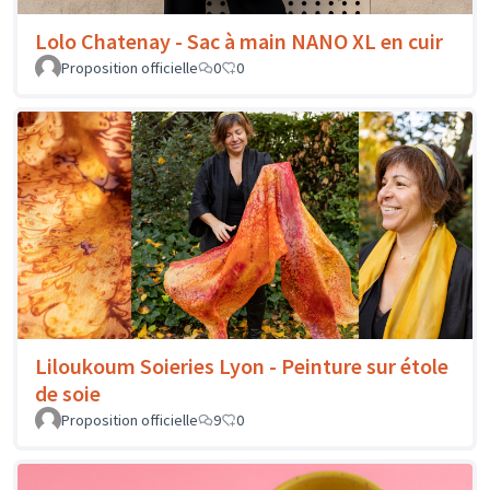
Lolo Chatenay - Sac à main NANO XL en cuir
Proposition officielle
0
0
Liloukoum Soieries Lyon - Peinture sur étole
de soie
Proposition officielle
9
0