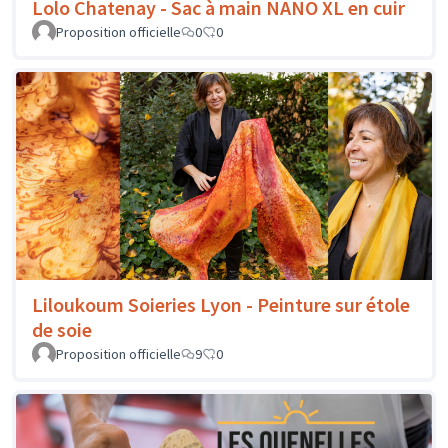
Lolo Chatenay - Sac à main NANO XL en cuir
Proposition officielle
0
0
Liloukoum Soieries Lyon - Peinture sur étole
de soie
Proposition officielle
9
0