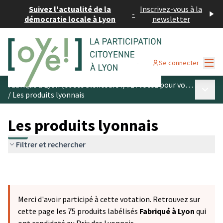
Suivez l'actualité de la
Inscrivez-vous à la
-
démocratie locale à Lyon
newsletter
Menu
Se connecter
Fabriqué à Lyon (et ses alentours !) #1 : votez pour vos produits préférés
Menu p
/
Les produits lyonnais
Les produits lyonnais
Filtrer et rechercher
Merci d'avoir participé à cette votation. Retrouvez sur
cette page les 75 produits labélisés
Fabriqué à Lyon
qui