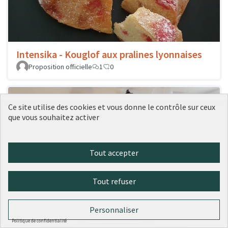
Intensika - Kouglof aux pralines lyonnaises
Proposition officielle
1
0
Ce site utilise des cookies et vous donne le contrôle sur ceux
que vous souhaitez activer
Tout accepter
Tout refuser
Hedonisme - Bibliothèque
Personnaliser
Proposition officielle
0
0
Politique de confidentialité