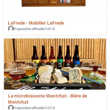
LaFrede - Mobilier LaFrede
Proposition officielle
0
0
La microbrasserie Montchat - Bière de
Montchat
Proposition officielle
3
0