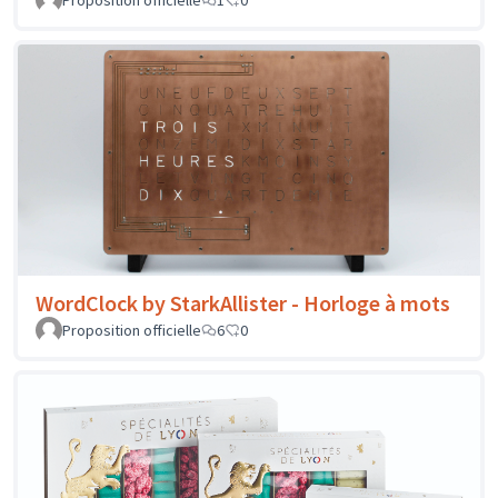
Proposition officielle
1
0
WordClock by StarkAllister - Horloge à mots
Proposition officielle
6
0