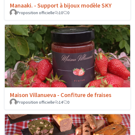
Manaaki. - Support à bijoux modèle SKY
Proposition officielle
10
0
Maison Villanueva - Confiture de fraises
Proposition officielle
14
0