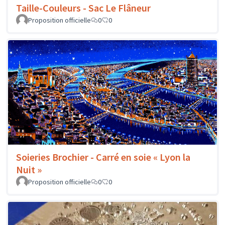
Taille-Couleurs - Sac Le Flâneur
Proposition officielle
0
0
Soieries Brochier - Carré en soie « Lyon la
Nuit »
Proposition officielle
0
0