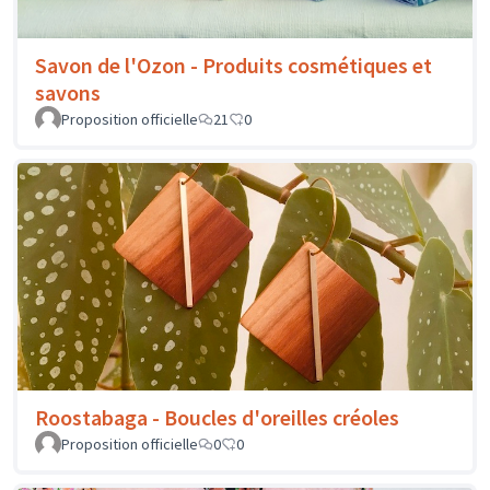
Savon de l'Ozon - Produits cosmétiques et
savons
Proposition officielle
21
0
Roostabaga - Boucles d'oreilles créoles
Proposition officielle
0
0