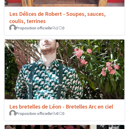
Les Délices de Robert - Soupes, sauces,
coulis, terrines
Proposition officielle
1
0
Les bretelles de Léon - Bretelles Arc en ciel
Proposition officielle
6
0