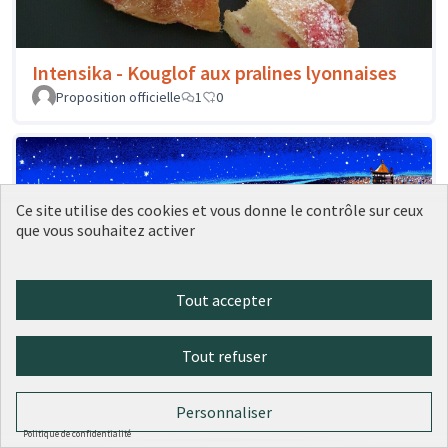
Intensika - Kouglof aux pralines lyonnaises
Proposition officielle
1
0
Ce site utilise des cookies et vous donne le contrôle sur ceux
que vous souhaitez activer
Tout accepter
Tout refuser
Soieries Brochier - Carré en soie « Lyon la
Nuit »
Personnaliser
Proposition officielle
0
0
Politique de confidentialité