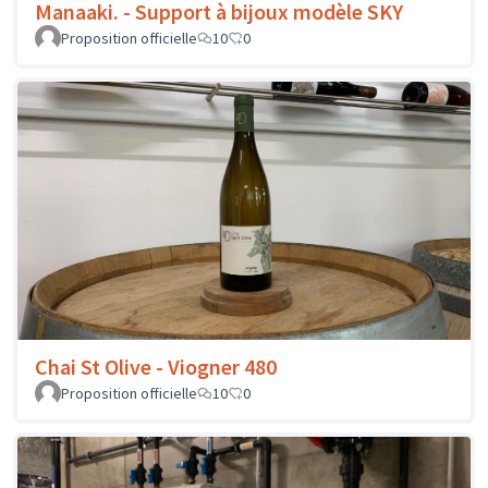
Manaaki. - Support à bijoux modèle SKY
Proposition officielle
10
0
Chai St Olive - Viogner 480
Proposition officielle
10
0