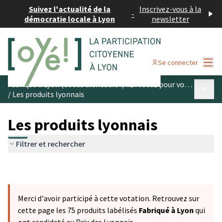
Suivez l'actualité de la
Inscrivez-vous à la
-
démocratie locale à Lyon
newsletter
Menu
Se connecter
Fabriqué à Lyon (et ses alentours !) #1 : votez pour vos produits préférés
Menu p
/
Les produits lyonnais
Les produits lyonnais
Filtrer et rechercher
Merci d'avoir participé à cette votation. Retrouvez sur
cette page les 75 produits labélisés
Fabriqué à Lyon
qui