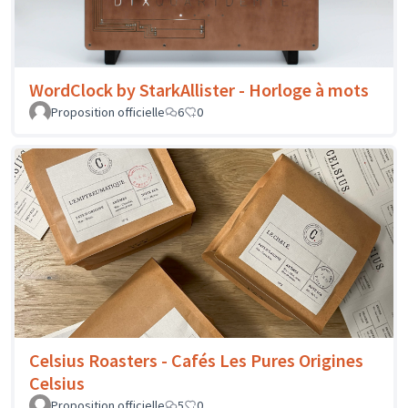
WordClock by StarkAllister - Horloge à mots
Proposition officielle
6
0
Celsius Roasters - Cafés Les Pures Origines
Celsius
Proposition officielle
5
0