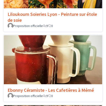
Liloukoum Soieries Lyon - Peinture sur étole
de soie
Proposition officielle
9
0
Ebonny Céramiste - Les Cafetières à Mémé
Proposition officielle
9
0