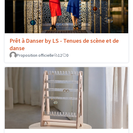
Prêt à Danser by LS - Tenues de scène et de
danse
Proposition officielle
12
0