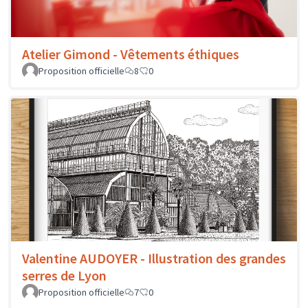
Atelier Gimond - Vêtements éthiques
Proposition officielle
8
0
Valentine AUDOYER - Illustration des grandes
serres de Lyon
Proposition officielle
7
0