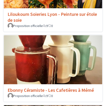
Liloukoum Soieries Lyon - Peinture sur étole
de soie
Proposition officielle
9
0
Ebonny Céramiste - Les Cafetières à Mémé
Proposition officielle
9
0