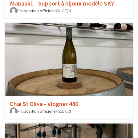
Manaaki. - Support à bijoux modèle SKY
Proposition officielle
10
0
Chai St Olive - Viogner 480
Proposition officielle
10
0