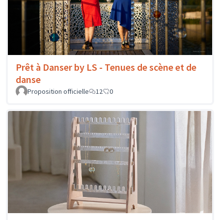
Prêt à Danser by LS - Tenues de scène et de
danse
Proposition officielle
12
0