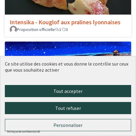
Intensika - Kouglof aux pralines lyonnaises
Proposition officielle
1
0
Ce site utilise des cookies et vous donne le contrôle sur ceux
que vous souhaitez activer
Tout accepter
Tout refuser
Soieries Brochier - Carré en soie « Lyon la
Nuit »
Personnaliser
Proposition officielle
0
0
Politique de confidentialité