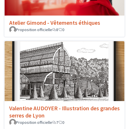
Atelier Gimond - Vêtements éthiques
Proposition officielle
8
0
Valentine AUDOYER - Illustration des grandes
serres de Lyon
Proposition officielle
7
0