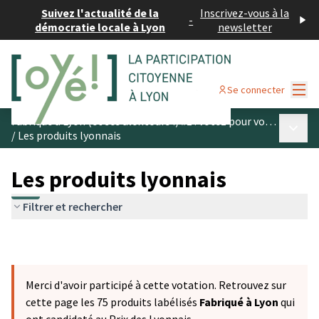
Suivez l'actualité de la
Inscrivez-vous à la
-
démocratie locale à Lyon
newsletter
Menu
Se connecter
Fabriqué à Lyon (et ses alentours !) #1 : votez pour vos produits préférés
Menu p
/
Les produits lyonnais
Les produits lyonnais
Filtrer et rechercher
Merci d'avoir participé à cette votation. Retrouvez sur
cette page les 75 produits labélisés
Fabriqué à Lyon
qui