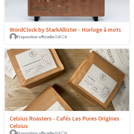
WordClock by StarkAllister - Horloge à mots
Proposition officielle
6
0
Celsius Roasters - Cafés Les Pures Origines
Celsius
Proposition officielle
5
0