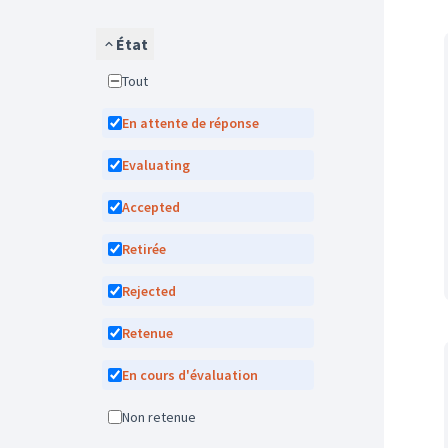
État
Tout
En attente de réponse
Evaluating
Accepted
Retirée
Rejected
Retenue
En cours d'évaluation
Non retenue