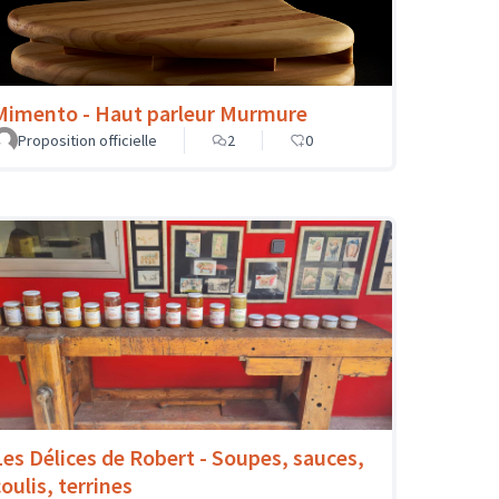
Mimento - Haut parleur Murmure
Proposition officielle
2
0
Les Délices de Robert - Soupes, sauces,
oulis, terrines