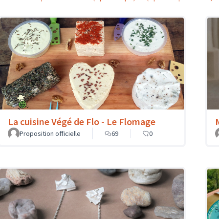
La cuisine Végé de Flo - Le Flomage
Proposition officielle
69
0