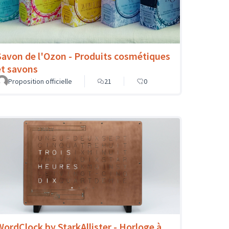
Savon de l'Ozon - Produits cosmétiques
et savons
Proposition officielle
21
0
WordClock by StarkAllister - Horloge à