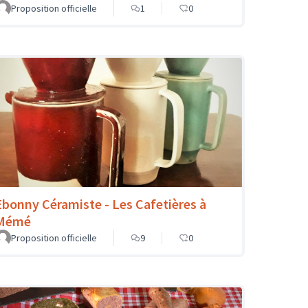
Proposition officielle
1
0
Ebonny Céramiste - Les Cafetières à
Mémé
Proposition officielle
9
0