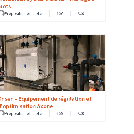
mots
Proposition officielle
6
0
Onsen - Equipement de régulation et
d'optimisation Axone
Proposition officielle
9
0