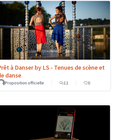
Prêt à Danser by LS - Tenues de scène et
de danse
Proposition officielle
12
0