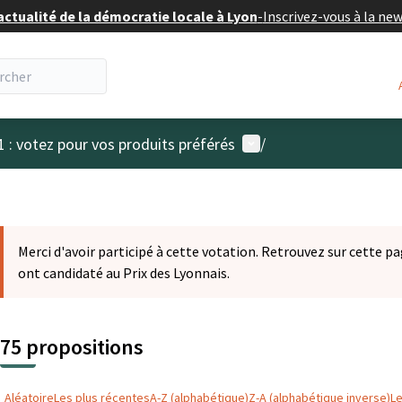
actualité de la démocratie locale à Lyon
-
Inscrivez-vous à la ne
Menu utilisateur
1 : votez pour vos produits préférés
/
Merci d'avoir participé à cette votation. Retrouvez sur cette pa
ont candidaté au Prix des Lyonnais.
75 propositions
Aléatoire
Les plus récentes
A-Z (alphabétique)
Z-A (alphabétique inverse)
L