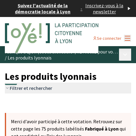
Suivez l'actualité de la
Inscrivez-vous à la
-
démocratie locale à Lyon
newsletter
Menu
Se connecter
Fabriqué à Lyon (et ses alentours !) #1 : votez pour vos produits préférés
Menu p
/
Les produits lyonnais
Les produits lyonnais
Filtrer et rechercher
Merci d'avoir participé à cette votation. Retrouvez sur
cette page les 75 produits labélisés
Fabriqué à Lyon
qui