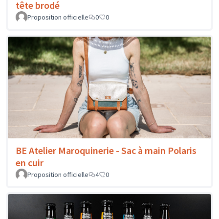
tête brodé
Proposition officielle
0
0
BE Atelier Maroquinerie - Sac à main Polaris
en cuir
Proposition officielle
4
0