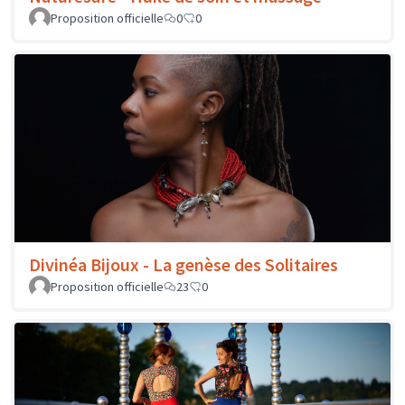
Proposition officielle
0
0
Divinéa Bijoux - La genèse des Solitaires
Proposition officielle
23
0