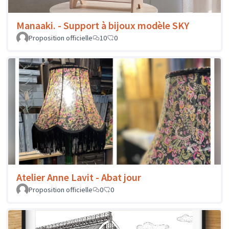
Manaaki. - Support à bijoux modèle SKY
Proposition officielle
10
0
Atelier Anne Lavit - Abat jour
Proposition officielle
0
0