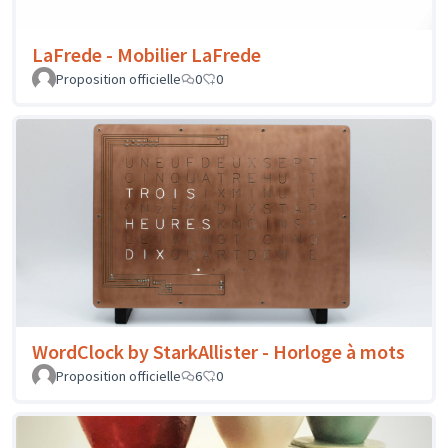
LaFrede - Mobilier LaFrede
Proposition officielle
0
0
WordClock by StarkAllister - Horloge à mots
Proposition officielle
6
0