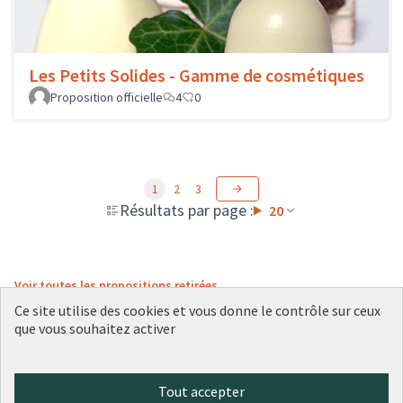
Les Petits Solides - Gamme de cosmétiques
Proposition officielle
4
0
1
2
3
Résultats par page :
20
Voir toutes les propositions retirées
Ce site utilise des cookies et vous donne le contrôle sur ceux
que vous souhaitez activer
Conditions d'utilisation
Paramètres des cookies
Tout accepter
Plateforme de participation citoyenne de la Ville de Lyon sur X
Plateforme de participation citoyenne de la Ville de Lyon sur Face
Plateforme de participation citoyenne de la Ville de Lyon sur 
Plateforme de participation citoyenne de la Ville de Lyo
Plateforme de participation citoyenne de la Ville d