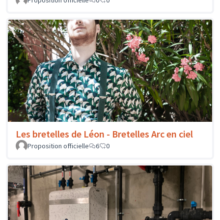
Proposition officielle
0
0
Les bretelles de Léon - Bretelles Arc en ciel
Proposition officielle
6
0