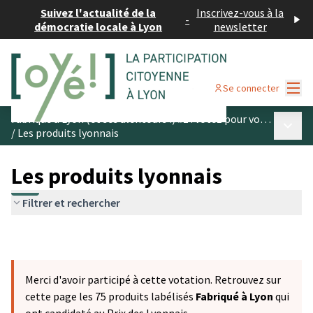
Suivez l'actualité de la
Inscrivez-vous à la
-
démocratie locale à Lyon
newsletter
Menu
Se connecter
Fabriqué à Lyon (et ses alentours !) #1 : votez pour vos produits préférés
Menu p
/
Les produits lyonnais
Les produits lyonnais
Filtrer et rechercher
Merci d'avoir participé à cette votation. Retrouvez sur
cette page les 75 produits labélisés
Fabriqué à Lyon
qui