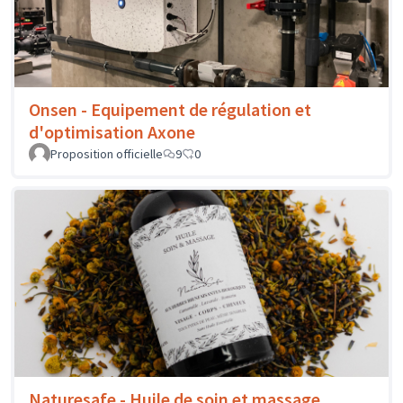
Onsen - Equipement de régulation et
d'optimisation Axone
Proposition officielle
9
0
Naturesafe - Huile de soin et massage