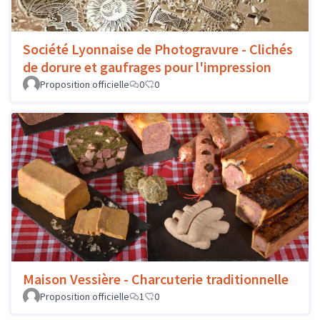
Société Lyonnaise de Photogravure - Clichés
de dorure et gaufrages pour l'impression
Proposition officielle
0
0
Maison Vessière - Charcuterie traditionnelle
Proposition officielle
1
0